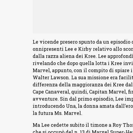
Le vicende presero spunto da un episodio d
onnipresenti Lee e Kirby relativo allo scont
dalla razza aliena dei Kree. Lee approfondì
rivelando che dopo quella lotta i Kree invi
Marvel, appunto, con il compito di spiare i 
Walter Lawson. La sua missione era facilitat
differenza della maggioranza dei Kree dal
Cape Canaveral, quindi, Capitan Marvel, fi
avventure. Sin dal primo episodio, Lee impo
introducendo Una, la donna amata dall’eroe;
la futura Ms. Marvel.
Ma Lee cedette subito il timone a Roy Thom
che si occupò del n. 13 di Marvel Super-Her