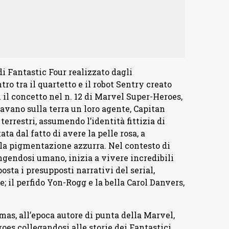
i Fantastic Four realizzato dagli
ro tra il quartetto e il robot Sentry creato
 il concetto nel n. 12 di Marvel Super-Heroes,
avano sulla terra un loro agente, Capitan
terrestri, assumendo l’identità fittizia di
a dal fatto di avere la pelle rosa, a
la pigmentazione azzurra. Nel contesto di
ngendosi umano, inizia a vivere incredibili
sta i presupposti narrativi del serial,
 il perfido Yon-Rogg e la bella Carol Danvers,
as, all’epoca autore di punta della Marvel,
oes collegandosi alle storie dei Fantastici