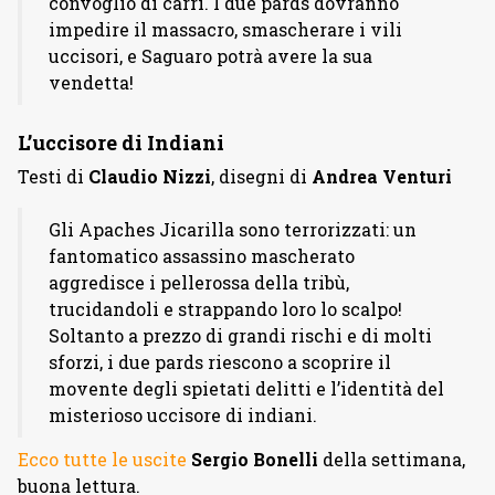
convoglio di carri. I due pards dovranno
impedire il massacro, smascherare i vili
uccisori, e Saguaro potrà avere la sua
vendetta!
L’uccisore di Indiani
Testi di
Claudio Nizzi
, disegni di
Andrea Venturi
Gli Apaches Jicarilla sono terrorizzati: un
fantomatico assassino mascherato
aggredisce i pellerossa della tribù,
trucidandoli e strappando loro lo scalpo!
Soltanto a prezzo di grandi rischi e di molti
sforzi, i due pards riescono a scoprire il
movente degli spietati delitti e l’identità del
misterioso uccisore di indiani.
Ecco tutte le uscite
Sergio Bonelli
della settimana,
buona lettura.