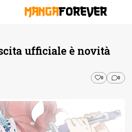
scita ufficiale è novità
0
0