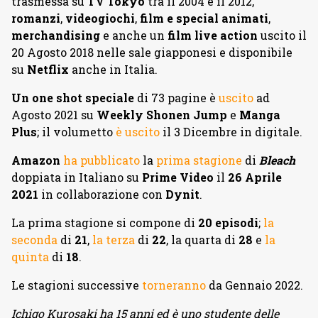
trasmessa su
TV Tokyo
tra il 2004 e il 2012,
romanzi
,
videogiochi
,
film e special animati
,
merchandising
e anche un
film live action
uscito il
20 Agosto 2018 nelle sale giapponesi e disponibile
su
Netflix
anche in Italia.
Un one shot speciale
di 73 pagine è
uscito
ad
Agosto 2021 su
Weekly Shonen Jump
e
Manga
Plus
; il volumetto
è uscito
il 3 Dicembre in digitale.
Amazon
ha pubblicato
la
prima stagione
di
Bleach
doppiata in Italiano su
Prime Video
il
26 Aprile
2021
in collaborazione con
Dynit
.
La prima stagione si compone di
20 episodi
;
la
seconda
di
21
,
la terza
di
22
, la quarta di
28
e
la
quinta
di
18
.
Le stagioni successive
torneranno
da Gennaio 2022.
Ichigo Kurosaki ha 15 anni ed è uno studente delle