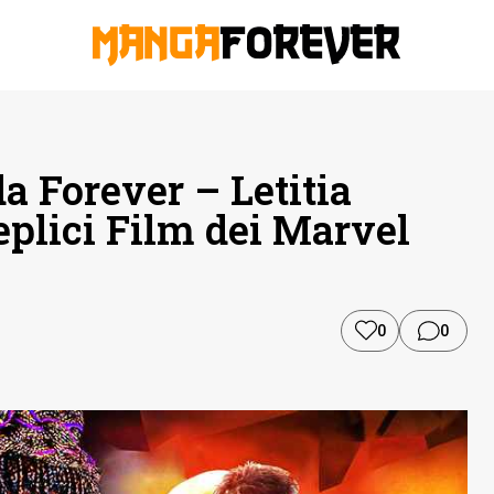
 Forever – Letitia
eplici Film dei Marvel
0
0