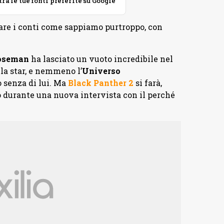
 le tue fonti preferite su Google
are i conti come sappiamo purtroppo, con
oseman
ha lasciato un vuoto incredibile nel
lla star, e nemmeno l’
Universo
o senza di lui. Ma
Black Panther 2
si farà,
o durante una nuova intervista con il perché