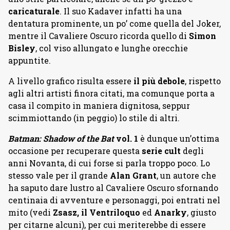
caricaturale
. Il suo Kadaver infatti ha una
dentatura prominente, un po’ come quella del Joker,
mentre il Cavaliere Oscuro ricorda quello di
Simon
Bisley
, col viso allungato e lunghe orecchie
appuntite.
A livello grafico risulta essere
il più debole
, rispetto
agli altri artisti finora citati, ma comunque porta a
casa il compito in maniera dignitosa, seppur
scimmiottando (in peggio) lo stile di altri.
Batman: Shadow of the Bat
vol. 1
è dunque un’ottima
occasione per recuperare questa
serie cult
degli
anni Novanta, di cui forse si parla troppo poco. Lo
stesso vale per il grande
Alan Grant
, un autore che
ha saputo dare lustro al Cavaliere Oscuro sfornando
centinaia di avventure e personaggi, poi entrati nel
mito (vedi
Zsasz, il Ventriloquo
ed
Anarky
, giusto
per citarne alcuni), per cui meriterebbe di essere