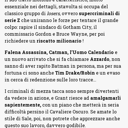
essenziale nei dettagli, stavolta si occupa del
classico gruppo di
losers
, ovvero
supercriminali di
serie Z
che uniranno le forze per tentare il grande
colpo: rapire il sindaco di Gotham City, il
commissario Gordon e Bruce Wayne, per poi
richiedere un
riscatto milionario
!
Falena Assassina, Catman, l’Uomo Calendario
e
un nuovo arrivato che si fa chiamare
Azzardo
, non
sanno di aver rapito Batman in persona, ma per sua
fortuna ci sono anche
Tim Drake/Robin
e un evaso
in cerca di redenzione sulle loro tracce…
I criminali di mezza tacca sono sempre divertenti
da vedere in azione, e Grant riesce ad
amalgamarli
sapientemente,
con un piano che metterà in seria
difficoltà persino il Cavaliere Oscuro. Se amate lo
stile di Sale, poi, non potrete che apprezzare anche
questo suo lavoro, davvero godibile.