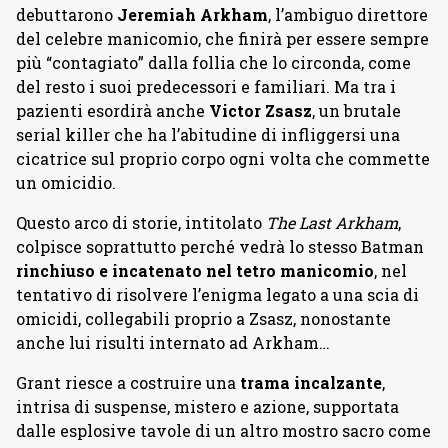
debuttarono
Jeremiah Arkham
, l’ambiguo direttore
del celebre manicomio, che finirà per essere sempre
più “contagiato” dalla follia che lo circonda, come
del resto i suoi predecessori e familiari. Ma tra i
pazienti esordirà anche
Victor Zsasz
, un brutale
serial killer che ha l’abitudine di infliggersi una
cicatrice sul proprio corpo ogni volta che commette
un omicidio.
Questo arco di storie, intitolato
The Last Arkham
,
colpisce soprattutto perché vedrà lo stesso Batman
rinchiuso e incatenato nel tetro manicomio
, nel
tentativo di risolvere l’enigma legato a una scia di
omicidi, collegabili proprio a Zsasz, nonostante
anche lui risulti internato ad Arkham…
Grant riesce a costruire una
trama incalzante
,
intrisa di suspense, mistero e azione, supportata
dalle esplosive tavole di un altro mostro sacro come