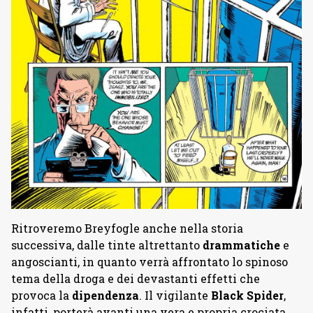
Ritroveremo Breyfogle anche nella storia
successiva, dalle tinte altrettanto
drammatiche
e
angoscianti, in quanto verrà affrontato lo spinoso
tema della droga e dei devastanti effetti che
provoca la
dipendenza
. Il vigilante
Black Spider
,
infatti, porterà avanti una vera e propria crociata