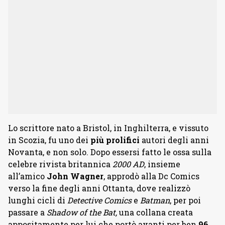
Lo scrittore nato a Bristol, in Inghilterra, e vissuto
in Scozia, fu uno dei
più prolifici
autori degli anni
Novanta, e non solo. Dopo essersi fatto le ossa sulla
celebre rivista britannica
2000 AD
, insieme
all’amico
John Wagner
, approdò alla Dc Comics
verso la fine degli anni Ottanta, dove realizzò
lunghi cicli di
Detective Comics
e
Batman
, per poi
passare a
Shadow of the Bat,
una collana creata
appositamente per lui che portò avanti per ben
96