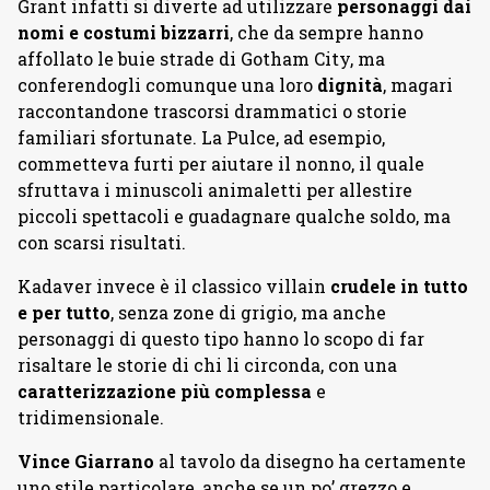
Grant infatti si diverte ad utilizzare
personaggi dai
nomi e costumi bizzarri
, che da sempre hanno
affollato le buie strade di Gotham City, ma
conferendogli comunque una loro
dignità
, magari
raccontandone trascorsi drammatici o storie
familiari sfortunate. La Pulce, ad esempio,
commetteva furti per aiutare il nonno, il quale
sfruttava i minuscoli animaletti per allestire
piccoli spettacoli e guadagnare qualche soldo, ma
con scarsi risultati.
Kadaver invece è il classico villain
crudele in tutto
e per tutto
, senza zone di grigio, ma anche
personaggi di questo tipo hanno lo scopo di far
risaltare le storie di chi li circonda, con una
caratterizzazione più complessa
e
tridimensionale.
Vince Giarrano
al tavolo da disegno ha certamente
uno stile particolare, anche se un po’ grezzo e