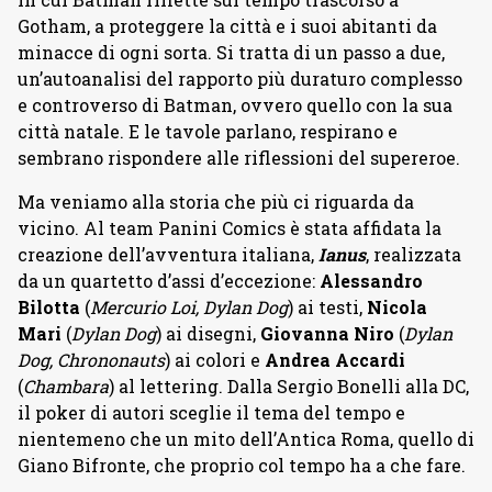
Gotham, a proteggere la città e i suoi abitanti da
minacce di ogni sorta. Si tratta di un passo a due,
un’autoanalisi del rapporto più duraturo complesso
e controverso di Batman, ovvero quello con la sua
città natale. E le tavole parlano, respirano e
sembrano rispondere alle riflessioni del supereroe.
Ma veniamo alla storia che più ci riguarda da
vicino. Al team Panini Comics è stata affidata la
creazione dell’avventura italiana,
Ianus
, realizzata
da un quartetto d’assi d’eccezione:
Alessandro
Bilotta
(
Mercurio Loi, Dylan Dog
) ai testi,
Nicola
Mari
(
Dylan Dog
) ai disegni,
Giovanna Niro
(
Dylan
Dog, Chrononauts
) ai colori e
Andrea Accardi
(
Chambara
) al lettering. Dalla Sergio Bonelli alla DC,
il poker di autori sceglie il tema del tempo e
nientemeno che un mito dell’Antica Roma, quello di
Giano Bifronte, che proprio col tempo ha a che fare.