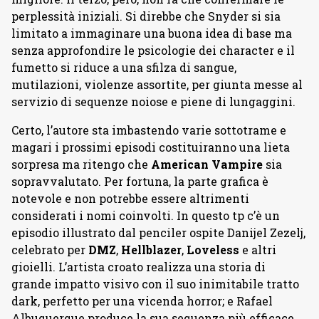
perplessità iniziali. Si direbbe che Snyder si sia
limitato a immaginare una buona idea di base ma
senza approfondire le psicologie dei character e il
fumetto si riduce a una sfilza di sangue,
mutilazioni, violenze assortite, per giunta messe al
servizio di sequenze noiose e piene di lungaggini.
Certo, l’autore sta imbastendo varie sottotrame e
magari i prossimi episodi costituiranno una lieta
sorpresa ma ritengo che
American Vampire
sia
sopravvalutato. Per fortuna, la parte grafica è
notevole e non potrebbe essere altrimenti
considerati i nomi coinvolti. In questo tp c’è un
episodio illustrato dal penciler ospite Danijel Zezelj,
celebrato per
DMZ
,
Hellblazer
,
Loveless
e altri
gioielli. L’artista croato realizza una storia di
grande impatto visivo con il suo inimitabile tratto
dark, perfetto per una vicenda horror; e Rafael
Albuquerque produce la sua sequenza più efficace,