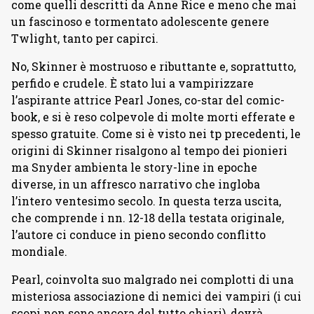
come quelli descritti da Anne Rice e meno che mai
un fascinoso e tormentato adolescente genere
Twlight, tanto per capirci.
No, Skinner è mostruoso e ributtante e, soprattutto,
perfido e crudele. È stato lui a vampirizzare
l’aspirante attrice Pearl Jones, co-star del comic-
book, e si è reso colpevole di molte morti efferate e
spesso gratuite. Come si è visto nei tp precedenti, le
origini di Skinner risalgono al tempo dei pionieri
ma Snyder ambienta le story-line in epoche
diverse, in un affresco narrativo che ingloba
l’intero ventesimo secolo. In questa terza uscita,
che comprende i nn. 12-18 della testata originale,
l’autore ci conduce in pieno secondo conflitto
mondiale.
Pearl, coinvolta suo malgrado nei complotti di una
misteriosa associazione di nemici dei vampiri (i cui
scopi non sono ancora del tutto chiari), dovrà