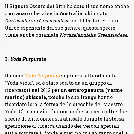
Il Signore Oscuro dei Sith ha dato il suo nome anche
a
un acaro che vive in Australia
, chiamato
Darthvaderum Greensladeae
nel 1996 da G.S. Hunt.
Unico esponente del suo genere, questa specie
viene anche chiamata
Novazelandiella Greensladeae
.
–
3.
Yoda Purpurata
Il nome
Yoda Purpurata
significa letteralmente
“Yoda viola”, ed è stato scelto da un gruppo di
ricercatori nel 2012 per
un enteropneusta (verme
marino) abissale
, poiché le sue frange hanno
ricordato loro la forma delle orecchie del Maestro
Yoda. Gli scienziati hanno anche scoperto altre due
specie di enteropneusta abissale durante la stessa
spedizione di ricerca usando dei veicoli speciali
atti a scrutare il fondale marino, ma soltanto quella