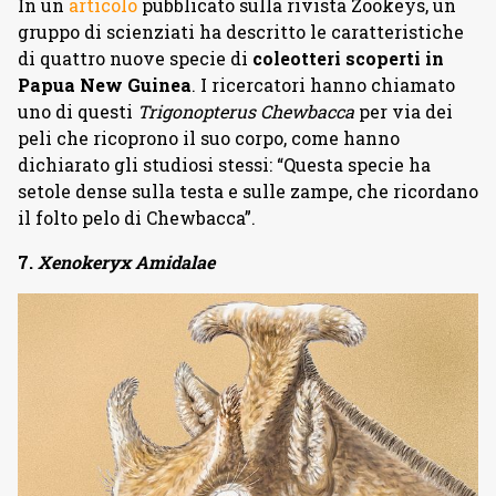
In un
articolo
pubblicato sulla rivista Zookeys, un
gruppo di scienziati ha descritto le caratteristiche
di quattro nuove specie di
coleotteri scoperti in
Papua New Guinea
. I ricercatori hanno chiamato
uno di questi
Trigonopterus Chewbacca
per via dei
peli che ricoprono il suo corpo, come hanno
dichiarato gli studiosi stessi: “Questa specie ha
setole dense sulla testa e sulle zampe, che ricordano
il folto pelo di Chewbacca”.
7.
Xenokeryx Amidalae