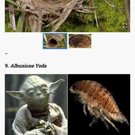
–
9.
Albunione Yoda