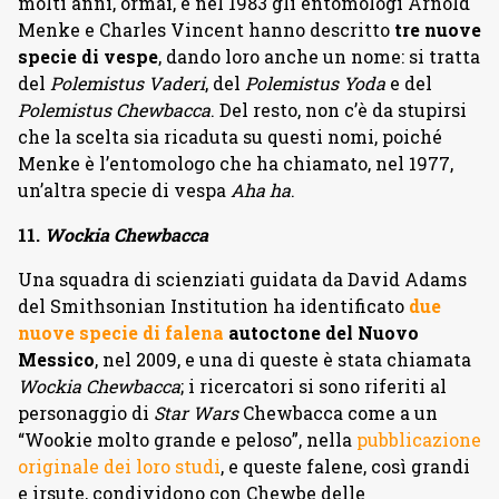
molti anni, ormai, e nel 1983 gli entomologi Arnold
Menke e Charles Vincent hanno descritto
tre nuove
specie di vespe
, dando loro anche un nome: si tratta
del
Polemistus Vaderi
, del
Polemistus Yoda
e del
Polemistus Chewbacca
. Del resto, non c’è da stupirsi
che la scelta sia ricaduta su questi nomi, poiché
Menke è l’entomologo che ha chiamato, nel 1977,
un’altra specie di vespa
Aha ha
.
11.
Wockia Chewbacca
Una squadra di scienziati guidata da David Adams
del Smithsonian Institution ha identificato
due
nuove specie di falena
autoctone del Nuovo
Messico
, nel 2009, e una di queste è stata chiamata
Wockia Chewbacca
; i ricercatori si sono riferiti al
personaggio di
Star Wars
Chewbacca come a un
“Wookie molto grande e peloso”, nella
pubblicazione
originale dei loro studi
, e queste falene, così grandi
e irsute, condividono con Chewbe delle