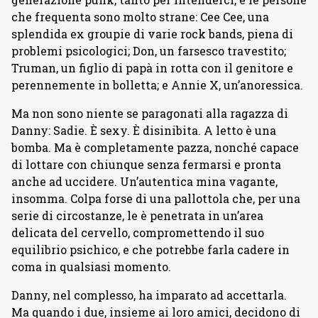
che frequenta sono molto strane: Cee Cee, una
splendida ex groupie di varie rock bands, piena di
problemi psicologici; Don, un farsesco travestito;
Truman, un figlio di papà in rotta con il genitore e
perennemente in bolletta; e Annie X, un’anoressica.
Ma non sono niente se paragonati alla ragazza di
Danny: Sadie. È sexy. È disinibita. A letto è una
bomba. Ma è completamente pazza, nonché capace
di lottare con chiunque senza fermarsi e pronta
anche ad uccidere. Un’autentica mina vagante,
insomma. Colpa forse di una pallottola che, per una
serie di circostanze, le è penetrata in un’area
delicata del cervello, compromettendo il suo
equilibrio psichico, e che potrebbe farla cadere in
coma in qualsiasi momento.
Danny, nel complesso, ha imparato ad accettarla.
Ma quando i due, insieme ai loro amici, decidono di