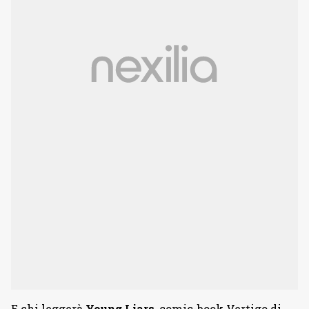
E chi leggerà
Young Liars
, comic-book Vertigo di