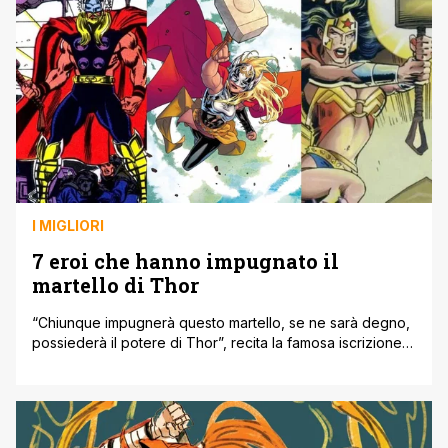
[']
I MIGLIORI
7 eroi che hanno impugnato il
martello di Thor
“Chiunque impugnerà questo martello, se ne sarà degno,
possiederà il potere di Thor”, recita la famosa iscrizione
su Mjolnir nei fumetti Marvel: questo significa che, oltre al
Dio del Tuono, chiunque tra gli eroi sia stato reputato
abbastanza “degno” di sollevare Mjolnir ha impugnato il
martello e ottenuto i poteri di Thor. Abbiamo visto vari [']