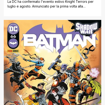
La DC ha confermato l'evento estivo Knight Terrors per
luglio e agosto. Annunciato per la prima volta alla
convention ComicsPRO di Pittsburgh, l'evento era stato
precedentemente anticipato dalla timeline di Dawn of DC,
in cui il nome della saga appariva parzialmente oscurato.
L'evento consisterà in una serie principale Knight Terrors
e in un certo numero [']