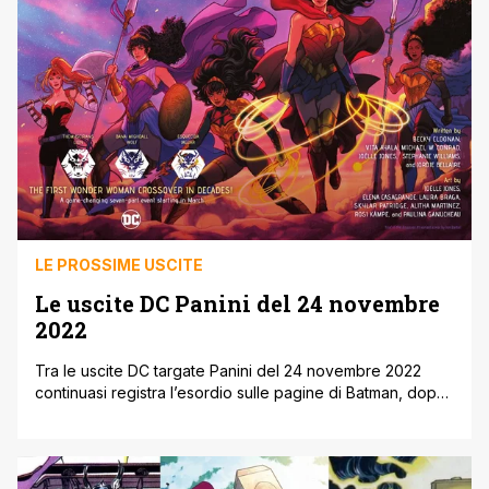
LE PROSSIME USCITE
Le uscite DC Panini del 24 novembre
2022
Tra le uscite DC targate Panini del 24 novembre 2022
continuasi registra l’esordio sulle pagine di Batman, dopo
lo speciale della scorsa settimana,la saga Shadow War, il
crossover tra Batman, Robin e Deathstroke, sul che
porterà dritti a Crisi Oscura sulle Terre Infinite, e de Il
Processo delle Amazzoni sulla serie di Wonder Woman. Si