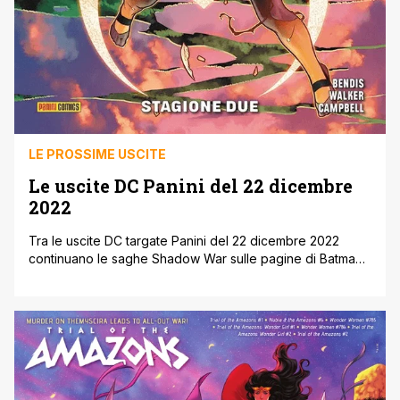
LE PROSSIME USCITE
Le uscite DC Panini del 22 dicembre
2022
Tra le uscite DC targate Panini del 22 dicembre 2022
continuano le saghe Shadow War sulle pagine di Batman
e Il Processo delle Amazzoni su quelle di Wonder Woman.
Di seguito, direttamente dal sito ufficiale della casa
editrice, tutte le uscite DC Panini del 22 dicembre. Le
uscite DC Panini del 22 dicembre 2022 ' [']