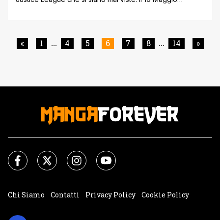
esordisce infatti Jurassic League, una miniserie in sei
numeri che rivisiterà i più famosi eroi DC in versione
dinosauro! Se nella continuity ufficiale la Justice League
sta andando incontro ad un fato oscuro, potremmo [']
«
1
4
5
6
7
8
14
»
...
...
Chi Siamo
Contatti
Privacy Policy
Cookie Policy
Impostazioni Cookie