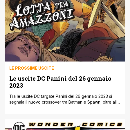
LE PROSSIME USCITE
Le uscite DC Panini del 26 gennaio
2023
Tra le uscite DC targate Panini del 26 gennaio 2023 si
segnala il nuovo crossover tra Batman e Spawn, oltre alla
ristampa dei loro incontri precedente. Continuano le saga
Shadow War sulle pagine di Batman e Il Processo delle
Amazzoni su quelle di Wonder Woman. Arriva, dopo il
rinvio della settimana scorsa, anche l’edizione variant [']