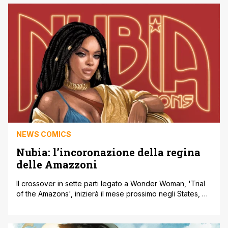
scrittori Michael W. Conrad e Becky Cloonan. Michael W.
Conrad afferma nel video: “Non c’è stato alcun crossover
[']
NEWS COMICS
Nubia: l’incoronazione della regina
delle Amazzoni
Il crossover in sette parti legato a Wonder Woman, 'Trial
of the Amazons', inizierà il mese prossimo negli States, ma
alla fine della storia Nubia resterà la regina delle
Amazzoni, e anzi, la cosa verrà resa ufficiale dallo
speciale Nubia: Coronation Special # 1. Secondo