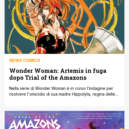
NEWS COMICS
Wonder Woman: Artemis in fuga
dopo Trial of the Amazons
Nella serie di Wonder Woman è in corso l’indagine per
risolvere l'omicidio di sua madre Hippolyta, regina delle
Amazzoni, ma con l’annuncio dell'imminente numero tie-in
di luglio Artemis: Wanted # 1 della scrittrice Vita Ayala e
dell'artista Skylar Patridge, la DC potrebbe aver appena
rivelato il colpevole nelle sue anteprime di luglio 2022,
anche se [']