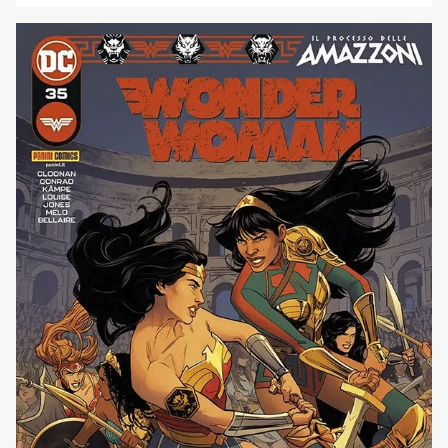
Nubia)e Shadow War su quelle di Batman. Inoltre un
nuovo special della serie Batman: Una Brutta Giornata
incentrato su Catwoman. Di seguito, direttamente dal sito
ufficiale della casa editrice, [']