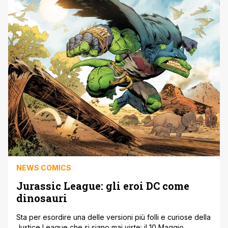
Newsarama infatti alla conclusione della saga che vede
anche la [']
NEWS COMICS
Jurassic League: gli eroi DC come
dinosauri
Sta per esordire una delle versioni più folli e curiose della
Justice League che si siano mai viste: il 10 Maggio