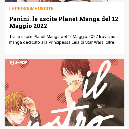
LE PROSSIME USCITE
Panini: le uscite Planet Manga del 12
Maggio 2022
Tra le uscite Planet Manga del 12 Maggio 2022 troviamo il
manga dedicato alla Principessa Leia di Star Wars, oltre
alle nuove uscite di The Hellbound e Shangi-La Frontier
(quest’ultima anche in versione Expansion Pass). Di
seguito, direttamente dal sito ufficiale della casa editrice,
tutte le uscite Planet Manga del 12 Maggio 2022. Vi
ricordiamo [']