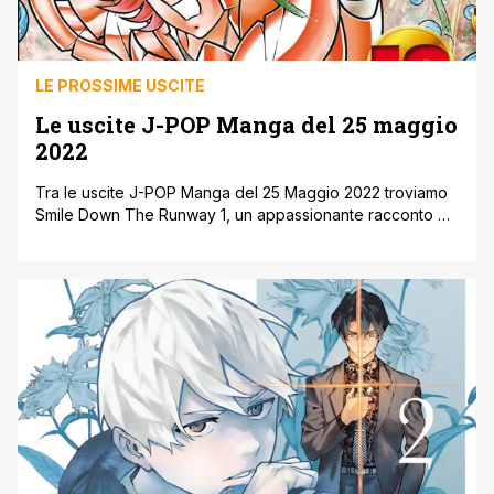
LE PROSSIME USCITE
Le uscite J-POP Manga del 25 maggio
2022
Tra le uscite J-POP Manga del 25 Maggio 2022 troviamo
Smile Down The Runway 1, un appassionante racconto di
formazione vincitore al 44° Kodansha Manga Awards nella
categoria shonen, e l’attesa serie Moonlight Invader in un
box da collezione che raccoglie i due volumi. Continuano
inoltre I Am A Hero con il secondo volume della [']