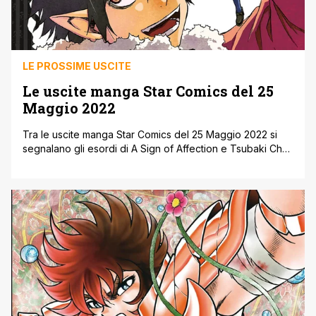
LE PROSSIME USCITE
Le uscite manga Star Comics del 25
Maggio 2022
Tra le uscite manga Star Comics del 25 Maggio 2022 si
segnalano gli esordi di A Sign of Affection e Tsubaki Cho
Lonely Planet New Edition, oltre al volume unico Boy
Meets Maria. Ecco di seguito, le varie uscite manga Star
Comics del 25 Maggio 2022, come riportate dal sito
ufficiale della casa editrice, ricordandovi [']