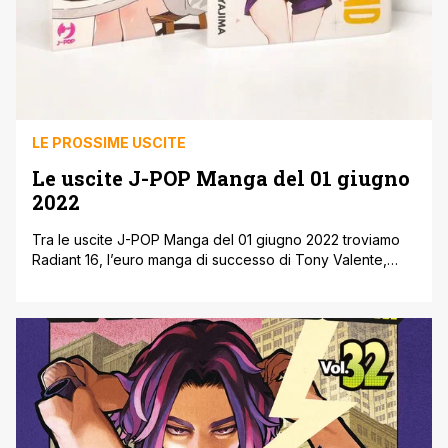
LE PROSSIME USCITE
Le uscite J-POP Manga del 01 giugno
2022
Tra le uscite J-POP Manga del 01 giugno 2022 troviamo
Radiant 16, l’euro manga di successo di Tony Valente,
oltre al nono volume di Rent a girlfriend con un’esclusiva
illustration card disegnata apposta da Reiji Miyajima per i
lettori italiani! Continuano anche Love After World
Domination 3, Shadows House 8, Jujin Omegaverse:
Remnant 6, SAO [']