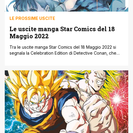
LE PROSSIME USCITE
Le uscite manga Star Comics del 18
Maggio 2022
Tra le uscite manga Star Comics del 18 Maggio 2022 si
segnala la Celebration Edition di Detective Conan, che
vede uscire poi anche il nuovo volume della New Edition
e lo spin-off Wild Police Story. Inoltre fa il suo esordio
anche la nuova Ultimate Edition di Dragon Ball. Ecco di
seguito, le varie uscite manga [']