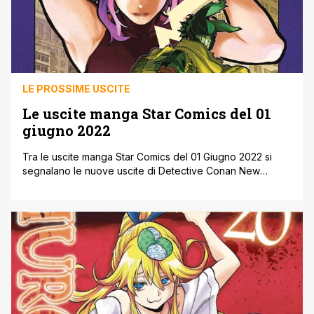
LE PROSSIME USCITE
Le uscite manga Star Comics del 01
giugno 2022
Tra le uscite manga Star Comics del 01 Giugno 2022 si
segnalano le nuove uscite di Detective Conan New
Edition e My Hero Academia. Ecco di seguito, le varie
uscite manga Star Comics del 01 giugno 2022, come
riportate dal sito ufficiale della casa editrice, ricordandovi
che potete anche consultare tutte le novità di Luglio [']