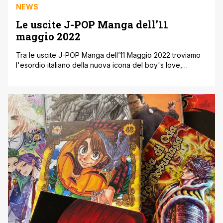
NEWS
Le uscite J-POP Manga dell’11
maggio 2022
Tra le uscite J-POP Manga dell’11 Maggio 2022 troviamo
l'esordio italiano della nuova icona del boy's love,
Amamiya, con Il nostro futuro ' Bokura no tsuzuki, volume
unico. Dopo un incidente accaduto da bambini, Yousuke
e Shuu si sono persi di vista. Ora però sono liceali e Shuu
si è trasferito a casa della nonna, [']