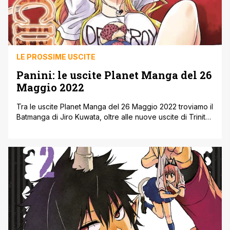
LE PROSSIME USCITE
Panini: le uscite Planet Manga del 26
Maggio 2022
Tra le uscite Planet Manga del 26 Maggio 2022 troviamo il
Batmanga di Jiro Kuwata, oltre alle nuove uscite di Trinity
Seven ' L'Accademia delle Sette Streghe e Murcielago. Di
seguito, direttamente dal sito ufficiale della casa editrice,
tutte le uscite Planet Manga del 26 Maggio 2022. Vi
ricordiamo anche l’annuncio sulla Collector’s Edition di [']