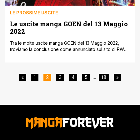
LE PROSSIME USCITE
Le uscite manga GOEN del 13 Maggio
2022
Tra le molte uscite manga GOEN del 13 Maggio 2022,
troviamo la conclusione come annunciato sul sito di RW
Edizioni, troviamo il primo volume de La Vendetta di
Masamune Kun e il finale di Nobody Knows. Ecco di
seguito le uscite manga GOEN del 13 Maggio, mentre qui
potete mentre qui potete leggere gli annunci [']
«
1
2
3
4
5
18
»
...