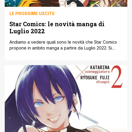
LE PROSSIME USCITE
Star Comics: le novità manga di
Luglio 2022
Andiamo a vedere quali sono le novità che Star Comics
propone in ambito manga a partire da Luglio 2022. Si
segnala la nuova edizione di Sanctuary, oltre all’esordio
di Sweet Home, il webcomic coreano adattato in una
serie di Netflix. Di seguito ecco, come riportato sul sito
della casa editrice, tutte le novità in uscita nel [']