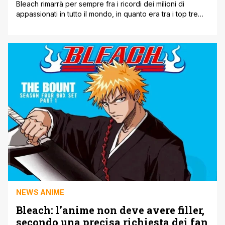
Bleach rimarrà per sempre fra i ricordi dei milioni di
appassionati in tutto il mondo, in quanto era tra i top tre
che dominavano la rivista giapponese. Parliamo di One
Piece, Naruto e naturalmente Bleach. A ottobre però
arriverà l'adattamento anime delle ultime battaglie di
Ichigo Kurosaki. Una delle novità che spingerà il pubblico
a [']
NEWS ANIME
Bleach: l’anime non deve avere filler,
secondo una precisa richiesta dei fan