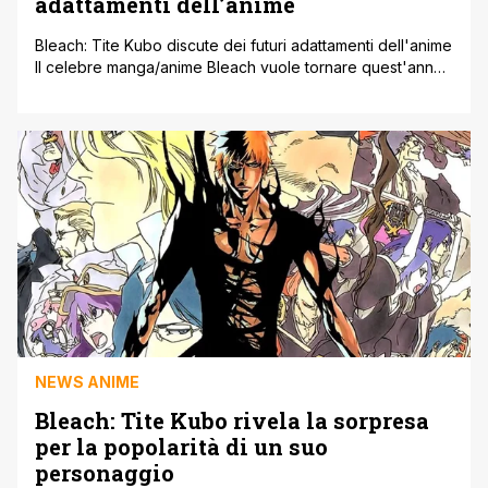
adattamenti dell’anime
Bleach: Tite Kubo discute dei futuri adattamenti dell'anime
Il celebre manga/anime Bleach vuole tornare quest'anno,
e tutte le attenzioni degli appassionati sono volte
sull'autore originale Tite Kubo. Non dimentichiamoci che
questo revival adatterà finalmente la parte finale del
manga, ovvero l'arco della Guerra dei Mille Anni di
Sangue, manco a dirlo una delle saghe più [']
NEWS ANIME
Bleach: Tite Kubo rivela la sorpresa
per la popolarità di un suo
personaggio