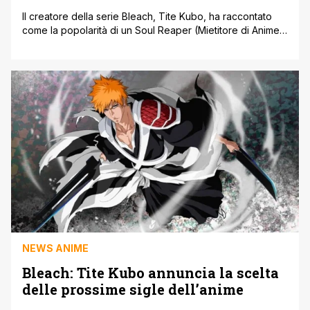
Il creatore della serie Bleach, Tite Kubo, ha raccontato
come la popolarità di un Soul Reaper (Mietitore di Anime)
lo abbia colto di sorpresa, rivelando tutta la sua
contentezza al riguardo. Mentre Bleach celebra il 20°
anniversario della sua prima apparizione sulle pagine
della rivista Weekly Shonen Jump di Shueisha, i fan
iniziano a vedere [']
NEWS ANIME
Bleach: Tite Kubo annuncia la scelta
delle prossime sigle dell’anime