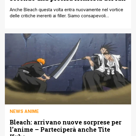
Anche Bleach questa volta entra nuovamente nel vortice
delle critiche inerenti ai filler. Siamo consapevoli
dell'enorme peso che questi ultimi hanno sul pubblico,
che come sempre li guarda con occhi ancora più critici e
negativi. A detta del pubblico, e anche oggettivamente, in
Bleach insieme a Naruto e altri sono presenti davvero
troppi filler, che [']
NEWS ANIME
Bleach: arrivano nuove sorprese per
l’anime – Parteciperà anche Tite