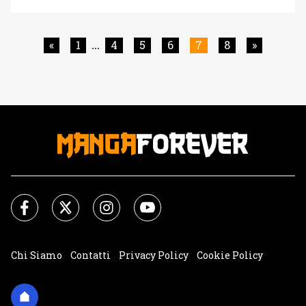
pubblicato la copertina del volumetto intitolato Gokui
Meimei-hen e ne ha svelati alcuni dettagli. Oltre al one
shot speciale di 73 pagine, uscito originariamente [']
«
1
4
5
6
7
8
»
...
Chi Siamo
Contatti
Privacy Policy
Cookie Policy
Impostazioni Cookie