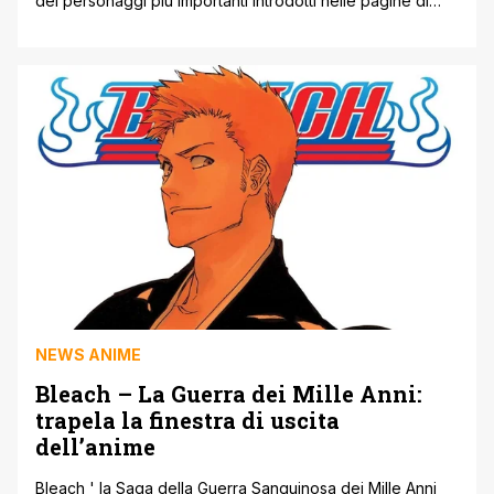
dei personaggi più importanti introdotti nelle pagine di
Weekly Shonen Jump. Bleach è destinato a tornare entro
la fine dell'anno con l'adattamento dell'arco Thousand
Year Blood War. Tite Kubo ha condiviso il nuovo artwork
di Ichigo Kurosaki, cogliendo l'occasione per ritrarre il
protagonista di Bleach mentre mostra [']
NEWS ANIME
Bleach – La Guerra dei Mille Anni:
trapela la finestra di uscita
dell’anime
Bleach ' la Saga della Guerra Sanguinosa dei Mille Anni