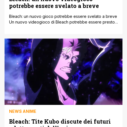
potrebbe essere svelato a breve
Bleach: un nuovo gioco potrebbe essere svelato a breve
Un nuovo videogioco di Bleach potrebbe essere presto
svelato, tramite un annuncio estivo. Sfortunatamente,
questo è il massimo delle informazioni che abbiamo a tal
proposito, ma è già qualcosa. Queste speculazioni sono
scaturite dal pubblico del web, successivamente alle
parole dell'autore di Bleach, Tite Kubo, che [']
NEWS ANIME
Bleach: Tite Kubo discute dei futuri