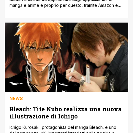
manga e anime e proprio per questo, tramite Amazon e
Dynit, la trasposizione animata della Guerra Millenaria
continua con la stagione 10 e 11 disponibili sulla famigerata
piattaforma streaming. Da ieri infatti, è disponibile per tutti
gli appassionati il seguito della famigerata saga partorita
dalla mente di Tite [']
NEWS
Bleach: Tite Kubo realizza una nuova
illustrazione di Ichigo
Ichigo Kurosaki, protagonista del manga Bleach, è uno