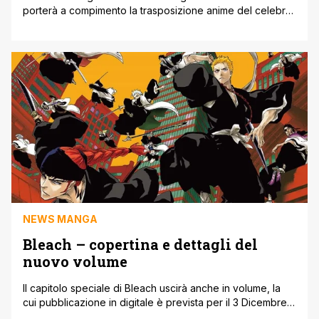
porterà a compimento la trasposizione anime del celebre
shonen manga di Tite Kubo. Si tratta infatti dell'arco
narrativo finale del manga, raccolto nei volumi 55-74
dell’opera. In attesa delle novità che verranno mostrate
nel corso dell'evento Jump Festa 2022, di cui vi abbiamo
parlato qui, [']
NEWS MANGA
Bleach – copertina e dettagli del
nuovo volume
Il capitolo speciale di Bleach uscirà anche in volume, la
cui pubblicazione in digitale è prevista per il 3 Dicembre
2021 in Giappone. Il profilo Twitter ufficiale di Tite Kubo ha