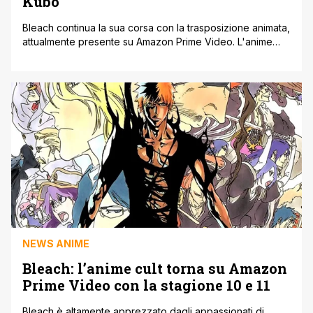
Kubo
Bleach continua la sua corsa con la trasposizione animata,
attualmente presente su Amazon Prime Video. L'anime
cult nel corso del 2021 è stato finalmente doppiato in
italiano da Amazon, così da accontentare tutto il pubblico
appassionato del manga e appunto dell'anime.
Nonostante tutto però, tutto il globo attende la prossima
serie dedicata all'anime di Bleach: [']
NEWS ANIME
Bleach: l’anime cult torna su Amazon
Prime Video con la stagione 10 e 11
Bleach è altamente apprezzato dagli appassionati di