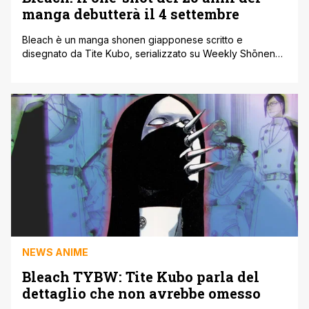
manga debutterà il 4 settembre
Bleach è un manga shonen giapponese scritto e
disegnato da Tite Kubo, serializzato su Weekly Shōnen
Jump dal 2001 al 2016. Si tratta di una delle serie più
famose non solo in Giappone ma anche all'estero. Le
vicende di questa serie shonen sono incentrate sul
protagonista Ichigo Kurosaki, un ragazzo che può vedere
gli spiriti, [']
NEWS ANIME
Bleach TYBW: Tite Kubo parla del
dettaglio che non avrebbe omesso