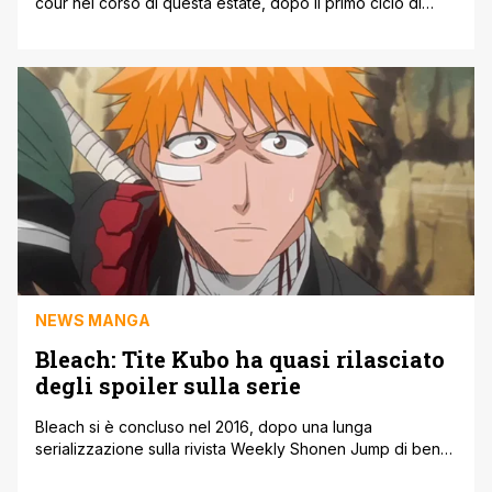
cour nel corso di questa estate, dopo il primo ciclo di
episodi che ha fatto entusiasmare il pubblico. Dopo il
grande lavoro di Tite Kubo sulla parte finale, ecco il
ritorno di uno degli anime più attesi della stagione estiva,
che traspone sul piccolo schermo la parte conclusiva [']
NEWS MANGA
Bleach: Tite Kubo ha quasi rilasciato
degli spoiler sulla serie
Bleach si è concluso nel 2016, dopo una lunga
serializzazione sulla rivista Weekly Shonen Jump di ben
16 anni. Tite Kubo in seguito è tornato a lavorare ad altri