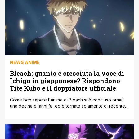
NEWS ANIME
Bleach: quanto è cresciuta la voce di
Ichigo in giapponese? Rispondono
Tite Kubo e il doppiatore ufficiale
Come ben sapete l'anime di Bleach si è concluso ormai
una decina di anni fa, ed è tornato solamente di recente
con la Guerra dei Mille Anni di Sangue, il nuovo
adattamento animato volto a raccontare la fine della
storia. Anche se è passato molto tempo però, la maggior
parte dei vecchi doppiatori hanno voluto [']