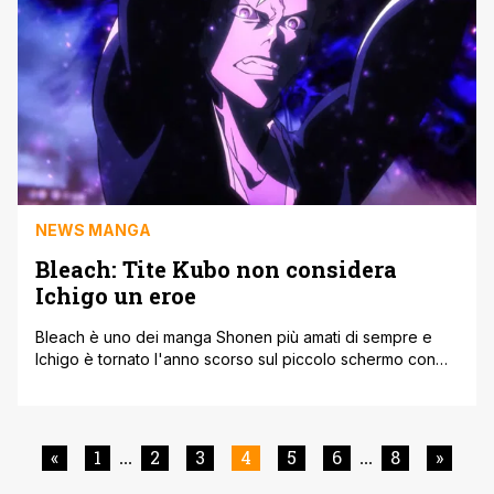
NEWS MANGA
Bleach: Tite Kubo non considera
Ichigo un eroe
Bleach è uno dei manga Shonen più amati di sempre e
Ichigo è tornato l'anno scorso sul piccolo schermo con
l'adattamento anime dell'arco La Guerra dei Mille Anni.
Questo ha determinato il ritorno del prtoagonista di
Bleach e della Soul Society dopo una lunga pausa
dell'anime. Tite Kubo recentemente ha anticipato che la
«
1
2
3
4
5
6
8
»
...
...
seconda parte [']