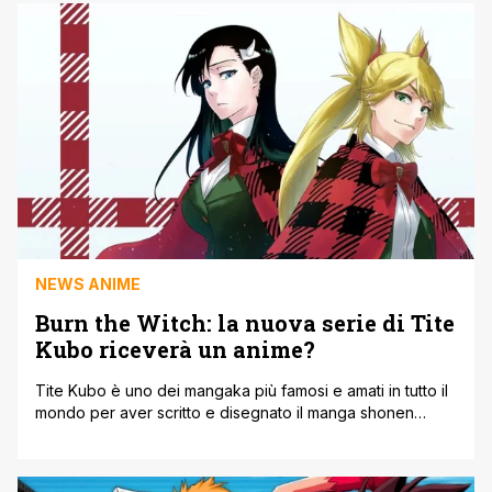
articolo siamo felici di riportare che la seconda parte
dell'anime di Bleach sarà presentata a livello
internazionale su [']
NEWS ANIME
Burn the Witch: la nuova serie di Tite
Kubo riceverà un anime?
Tite Kubo è uno dei mangaka più famosi e amati in tutto il
mondo per aver scritto e disegnato il manga shonen
Bleach. Ma dopo la sua conclusione nel 2018 è tornato al
lavoro con un nuovo manga intitolato Burn the Witch. E
con il presente articolo abbiamo il piacere di riportare che