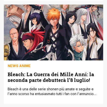
progetti manga come Burn the Witch e l'anno scorso l'
studio di animazione, Pierrot ha riportato Ichigo in
televisione con l'adattamento dell'ultimo arco narrativo
intitolato La [']
NEWS ANIME
Bleach: La Guerra dei Mille Anni: la
seconda parte debutterà l’8 luglio!
Bleach è una delle serie shonen più amate e seguite e
l'anno scorso ha entusiasmato tutti i fan con l'annuncio
del ritorno sul piccolo schermo con l'adattamento
dell'arco de La Guerra dei Mille Anni. Con il presente