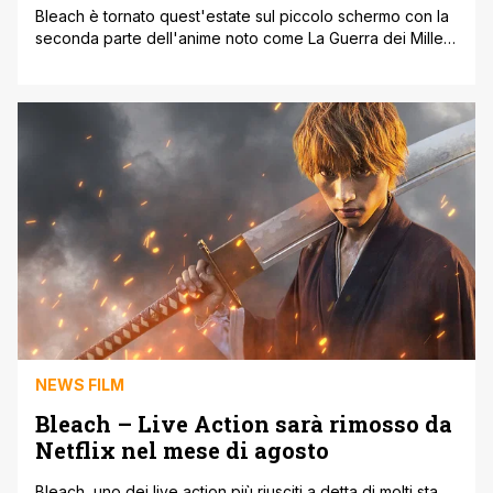
Bleach è tornato quest'estate sul piccolo schermo con la
seconda parte dell'anime noto come La Guerra dei Mille
Anni ' Separazione. A continuare a occuparsi
dell'adattamento del manga scritto e disegnato da Kubo,
è sempre lo Studio Pierrot che ha lavorato sodo sulle
recenti vicende di Ichigo Kurosaki e della Soul Society.
Con il presente [']
NEWS FILM
Bleach – Live Action sarà rimosso da
Netflix nel mese di agosto
Bleach, uno dei live action più riusciti a detta di molti sta