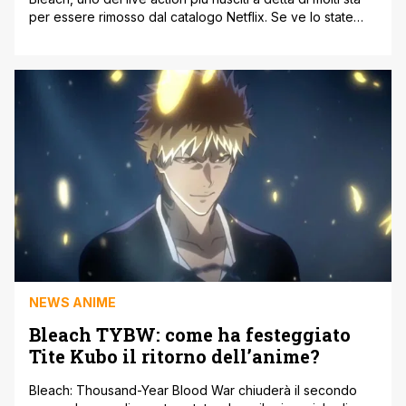
per essere rimosso dal catalogo Netflix. Se ve lo state
chiedendo anche questo è stato distribuito in Italia dalla
nota piattaforma streaming, anche se parliamo di una
produzione completamente giapponese. A detta di molti
l'adattamento è davvero buono e possiamo
tranquillamente dire che [']
NEWS ANIME
Bleach TYBW: come ha festeggiato
Tite Kubo il ritorno dell’anime?
Bleach: Thousand-Year Blood War chiuderà il secondo