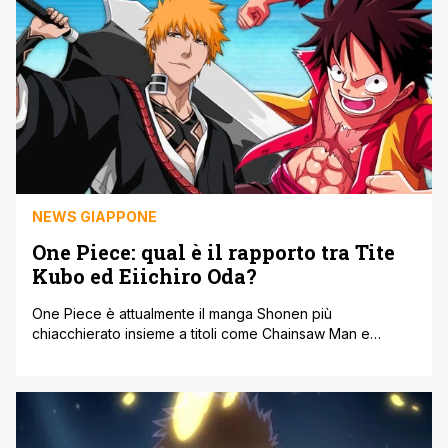
molto probabilmente [']
NEWS GIAPPONE
One Piece: qual è il rapporto tra Tite
Kubo ed Eiichiro Oda?
One Piece è attualmente il manga Shonen più
chiacchierato insieme a titoli come Chainsaw Man e
questo anche perché al momento si trova nella sua fase
conclusiva. Ma il manga di Oda, essendo in corso da più
di 20 anni, ha segnato intere generazioni e continua a
farlo a distanza di anni riscuotendo punteggi altissimi [']