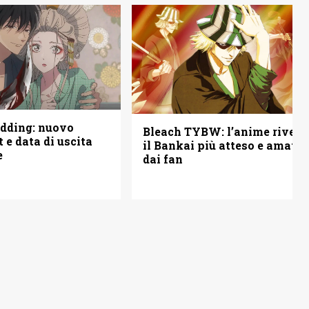
edding: nuovo
Bleach TYBW: l’anime rivela
st e data di uscita
il Bankai più atteso e amato
e
dai fan