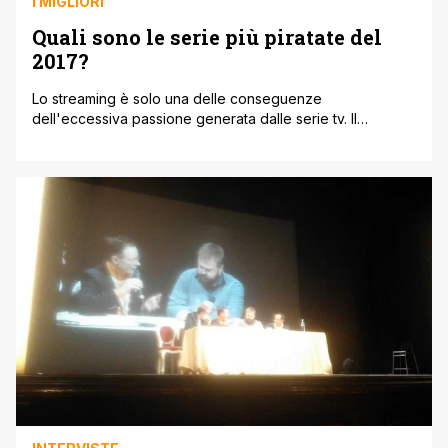
I MIGLIORI
Quali sono le serie più piratate del
2017?
Lo streaming è solo una delle conseguenze
dell'eccessiva passione generata dalle serie tv. Il
successo delle serie tv è sempre stato accompagnato
dalla corrispettiva visione delle stesse in streaming:
nonostante molti servizi on demand abbiano abbassato la
soglia delle serie tv 'piratate', molti spettatori continuano
a guardare le loro serie preferite su siti streaming non [']