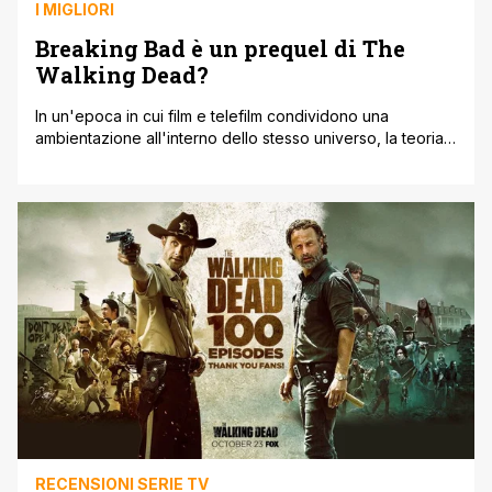
I MIGLIORI
Breaking Bad è un prequel di The
Walking Dead?
In un'epoca in cui film e telefilm condividono una
ambientazione all'interno dello stesso universo, la teoria
che Breaking Bad sia una sorta di prequel di The Walking
Dead sembra essere assolutamente plausibile. I fan di
serie televisive e film spesso fanno volare la fantasia e,
analizzando con cura spezzoni tratti dai propri programmi
preferiti, riescono [']
RECENSIONI SERIE TV