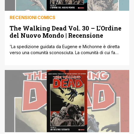
RECENSIONI COMICS
The Walking Dead Vol. 30 – L’Ordine
del Nuovo Mondo | Recensione
'La spedizione guidata da Eugene e Michonne è diretta
verso una comunità sconosciuta. La comunità di cui fa
parte Stephanie, la misteriosa donna con cui ha parlato
Eugene via radio. Alla spedizione si è aggiunta
Principessa, di cui ancora nessuno sa se fidarsi o meno.
L'incontro col nuovo gruppo di sopravvissuti sarà molto
strano, diverso [']