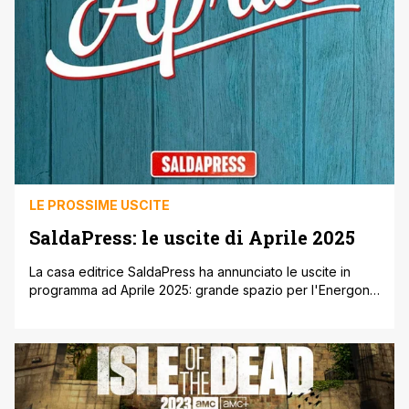
LE PROSSIME USCITE
SaldaPress: le uscite di Aprile 2025
La casa editrice SaldaPress ha annunciato le uscite in
programma ad Aprile 2025: grande spazio per l'Energon
Universe di Robert Kirkman, l'universo narrativo che
unisce Transformers, G.I. Joe e la nuova serie Void Rivals,
con il volume dedicato a Scarlett che chiude la serie di
speciale Road to G.I. Joe, ma anche il 50° numero [']