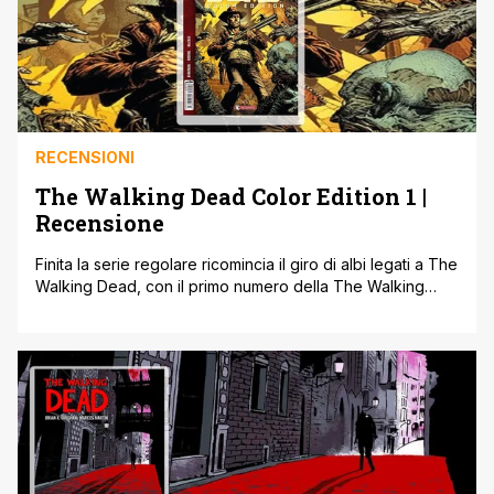
RECENSIONI
The Walking Dead Color Edition 1 |
Recensione
Finita la serie regolare ricomincia il giro di albi legati a The
Walking Dead, con il primo numero della The Walking
Dead Color Edition proposto da saldaPress. The Walking
Dead Color Edition 1: dare colore ad un cult L'idea nasce
proprio da un intento specificato da Robert Kirkman, che
nella postfazione all'albo racconta di come [']