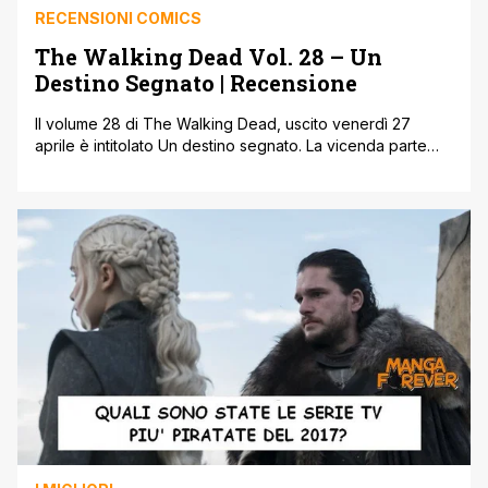
RECENSIONI COMICS
The Walking Dead Vol. 28 – Un
Destino Segnato | Recensione
Il volume 28 di The Walking Dead, uscito venerdì 27
aprile è intitolato Un destino segnato. La vicenda parte
dalla minaccia del gregge di non-morti che si sta
riversando sugli uomini e le donne di Alexandria, di Hilltop
e del Regno. Per chi segue il mondo dei fumetti in
generale sicuramente questa presentazione può
benissimo non servire, se invece vi siete svegliati l'altro
ieri, ecco [']