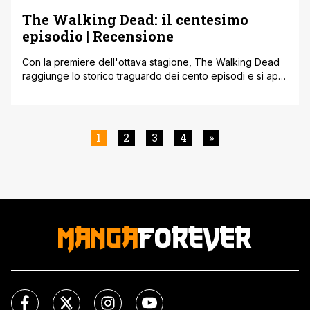
The Walking Dead: il centesimo
episodio | Recensione
Con la premiere dell'ottava stagione, The Walking Dead
raggiunge lo storico traguardo dei cento episodi e si apre
ad inediti scenari futuri. Ormai da qualche anno
claudicante come gli zombi che la popolano, la serie
survival-horror di AMC tratta dal celebre fumetto Image
firmato Robert Kirkman ritorna in onda con l'ottava
1
2
3
4
»
stagione, il cui primo [']