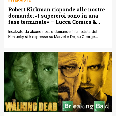
INTERVISTE
Robert Kirkman risponde alle nostre
domande: «I supereroi sono in una
fase terminale» – Lucca Comics &
Games 2017
Incalzato da alcune nostre domande il fumettista del
Kentucky si è espresso su Marvel e Dc, su George
Romero e su altro ancora. Avere Robert Kirkman a
pochissimi metri di distanza è un'occasione troppo
ghiotta. Perciò durante l'ultimo Lucca Comics ' Games
abbiamo sfruttato le conferenze e gli eventi durante i
quali Kirkman ha anche [']