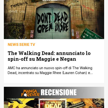
NEWS SERIE TV
The Walking Dead: annunciato lo
spin-off su Maggie e Negan
AMC ha annunciato un nuovo spin-off di The Walking
Dead, incentrato su Maggie Rhee (Lauren Cohan) e
Negan Smith (Jeffrey Dead Morgan). Intitolata Isle of the
Dead, la nuova serie seguirà Maggie e Negan attraverso
una New York post-apocalittica. Lo sceneggiatore/co-
produttore esecutivo di The Walking Dead Eli Jorne sarà
il produttore esecutivo e lo showrunner [']