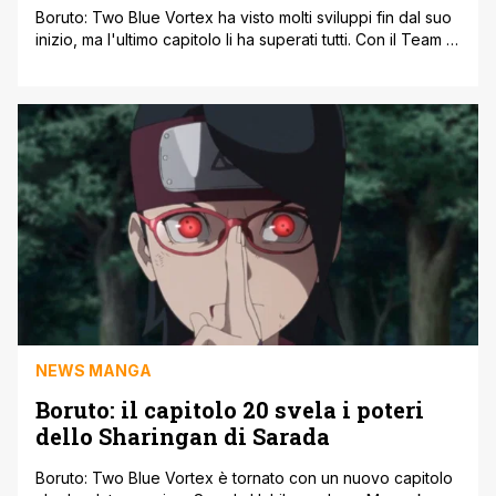
Boruto: Two Blue Vortex ha visto molti sviluppi fin dal suo
inizio, ma l'ultimo capitolo li ha superati tutti. Con il Team 7
e i Ninja del Paese della Sabbia nelle profondità del
Paese del Vento e il loro piano per sconfiggere Ryu e
Matsuri che va a rotoli, la Kunoichi ha preso il
sopravvento [']
NEWS MANGA
Boruto: il capitolo 20 svela i poteri
dello Sharingan di Sarada
Boruto: Two Blue Vortex è tornato con un nuovo capitolo