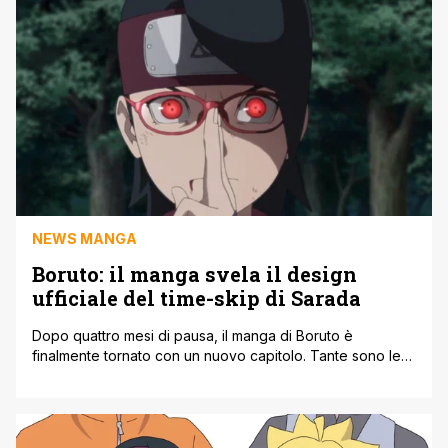
membro dell'Organizzazione Kara, Ada, ha portato
chiunque a [']
NEWS MANGA
Boruto: il manga svela il design
ufficiale del time-skip di Sarada
Dopo quattro mesi di pausa, il manga di Boruto è
finalmente tornato con un nuovo capitolo. Tante sono le
novità, a cominciare dal titolo. Infatti ora il sequel di Naruto
si chiama Boruto: Two Blue Vortex, staccandosi
completamente dalla presenza di Naruto. Gli ultimi eventi
narrati nel manga, tra l'altro, hanno escluso