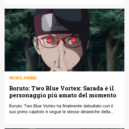
Generations, ha introdotto diversi cambiamenti. Uno di
quelli principali è che il figlio di Naruto attualmente è in
fuga. Fortunatamente per il figlio del [']
NEWS ANIME
Boruto: Two Blue Vortex: Sarada è il
personaggio più amato del momento
Boruto: Two Blue Vortex ha finalmente debuttato con il
suo primo capitolo e segue le stesse dinamiche della
serie Shippuden di Naruto. Infatti porta i lettori ad un salto
temporale di tre anni. La situazione all'interno del Villaggio
della Foglia è molto delicata. Infatti il potere dell'ex