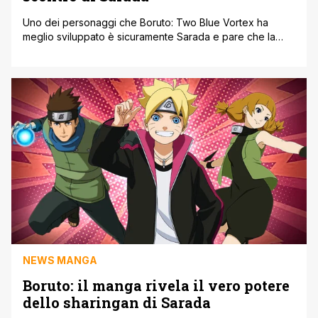
Uno dei personaggi che Boruto: Two Blue Vortex ha
meglio sviluppato è sicuramente Sarada e pare che la
figlia di Sasuke e Hinata sarà protagonista di una battaglia
importante. Lo scontro tra Boruto e Jura è andato avanti
con il capitolo 23 di Two Blue Vortex e, sebbene il
protagonista principale abbia combattuto al meglio [']
NEWS MANGA
Boruto: il manga rivela il vero potere
dello sharingan di Sarada