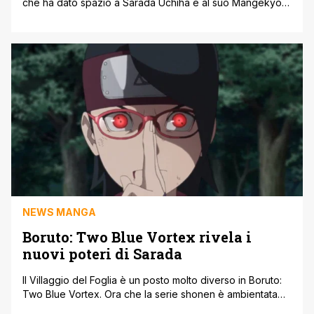
che ha dato spazio a Sarada Uchiha e al suo Mangekyo
Sharingan. Il Mangekyo è uno dei livelli più importanti che
l'occhio speciale degli Uchiha possa raggiungere, come
già visto con Sasuke e Itachi. Negli ultimi capitoli di Boruto:
Naruto Next Generations, è stato rivelato [']
NEWS MANGA
Boruto: Two Blue Vortex rivela i
nuovi poteri di Sarada
Il Villaggio del Foglia è un posto molto diverso in Boruto:
Two Blue Vortex. Ora che la serie shonen è ambientata
tre anni nel futuro, la conclusione di Boruto: Naruto Next