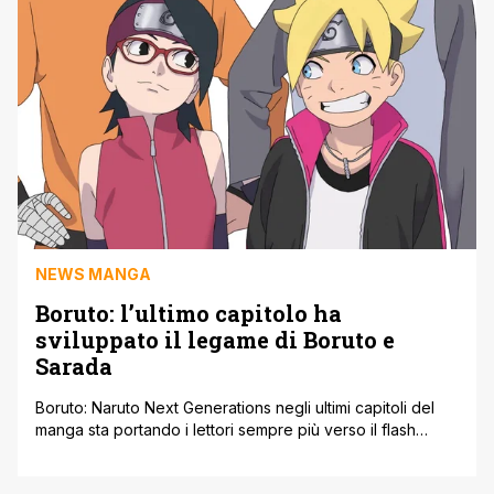
completamente il settimo [']
NEWS MANGA
Boruto: l’ultimo capitolo ha
sviluppato il legame di Boruto e
Sarada
Boruto: Naruto Next Generations negli ultimi capitoli del
manga sta portando i lettori sempre più verso il flash
forward di apertura del sequel di Naruto. L'attuale arco
narrativo del manga vede Boruto combattere Kawaki e