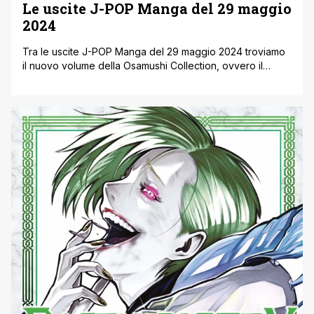
Le uscite J-POP Manga del 29 maggio
2024
Tra le uscite J-POP Manga del 29 maggio 2024 troviamo
il nuovo volume della Osamushi Collection, ovvero il
saggio Guida al Manga di Osamu Tezuka con cui scoprire
i segreti dell’arte del fumetto nipponico attraverso le
parole di colui che ha creato gli stilemi visivi e linguistici
che ancora oggi caratterizzano il fumetto giapponese. '
[']