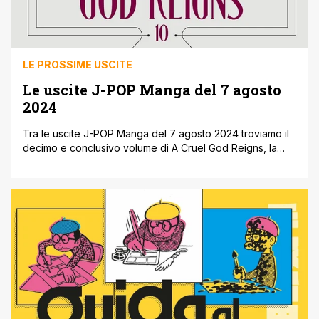
LE PROSSIME USCITE
Le uscite J-POP Manga del 7 agosto
2024
Tra le uscite J-POP Manga del 7 agosto 2024 troviamo il
decimo e conclusivo volume di A Cruel God Reigns, la
serie più lunga e complessa di Moto Hagio, madrina
indiscussa dello shojo moderno. Con l’uscita del terzo
volume di Tales of Reincarnation in Maydare continuano
le avventure della streghetta Makia, divisa tra il mondo [']