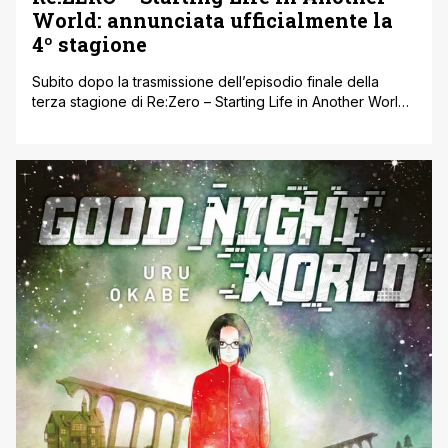
World: annunciata ufficialmente la
4º stagione
Subito dopo la trasmissione dell’episodio finale della
terza stagione di Re:Zero – Starting Life in Another World,
è stata annunciata ufficialmente la quarta stagione
dell’anime, sebbene non sia stata ancora rivelata una data
precisa di uscita. White Fox, lo studio dietro la serie, ha
confermato che una quarta stagione è in produzione.
Sono stati inoltre [']