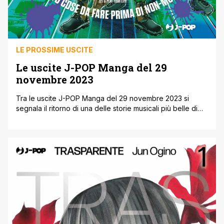
LE PROSSIME USCITE
Le uscite J-POP Manga del 29
novembre 2023
Tra le uscite J-POP Manga del 29 novembre 2023 si
segnala il ritorno di una delle storie musicali più belle di
sempre, in cui ritroviamo il giovane Dai Miyamoto alle
prese con la scalata del mondo del jazz che lo porterà a
essere Il Miglior Jazzista del mondo in Blue Giant
Supreme 1. Continua il [']