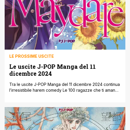
LE PROSSIME USCITE
Le uscite J-POP Manga del 11
dicembre 2024
Tra le uscite J-POP Manga del 11 dicembre 2024 continua
l’irresistibile harem comedy Le 100 ragazze che ti amano
tanto tanto tanto tanto tanto con il quinto volume della
serie. Dopo l’ennesimo due di picche, Rentaro scopre dal
Dio dell’Amore di essere destinato a incontrare non solo
una ma ben cento anime gemelle (e di [']