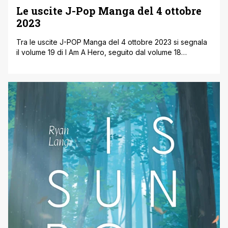
Le uscite J-Pop Manga del 4 ottobre
2023
Tra le uscite J-POP Manga del 4 ottobre 2023 si segnala
il volume 19 di I Am A Hero, seguito dal volume 18
dell’avvincente storia di Kemono Jihen. In uscita anche il
volume 29 di uno dei best seller della casa editrice: Komi
can’t communicate. Si prosegue con Ping Pong di Taiyo
Matsumoto. In arrivo, [']