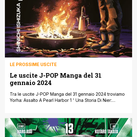
LE PROSSIME USCITE
Le uscite J-POP Manga del 31
gennaio 2024
Tra le uscite J-POP Manga del 31 gennaio 2024 troviamo
Yorha: Assalto A Pearl Harbor 1 ' Una Storia Di Nier:
Automata, prequel del famosissimo videogioco da milioni
di copie vendute in tutto il mondo. Continuano poi le
missioni di salvataggio di Sanpo sulle montagne più belle
del Giappone in Gaku 4. Esce il volume [']