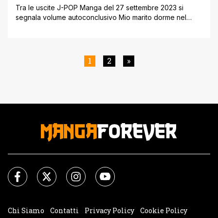
Tra le uscite J-POP Manga del 27 settembre 2023 si
segnala volume autoconclusivo Mio marito dorme nel
freezer di Misaki Yazuki. Finalmente Nana ha incontrato
l’uomo dei suoi sogni, colui con il quale potrà realizzare il
grande desiderio di convolare a nozze. Purtroppo la
realtà è tragicamente distante dalle sue rosee fantasie e il
1
2
»
matrimonio [']
Chi Siamo
Contatti
Privacy Policy
Cookie Policy