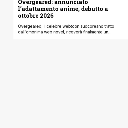
Overgeared: annunciato
l’adattamento anime, debutto a
ottobre 2026
Overgeared, il celebre webtoon sudcoreano tratto
dall'omonima web novel, riceverà finalmente un
adattamento anime, che debutterà in Giappone
nell'ottobre 2026. L'annuncio ufficiale è arrivato oggi
tremite i canali ufficiali della produzione, accompagnato
dal rilascio di un teaser trailer e di una prima visual
promozionale. La produzione è affidata allo studio
J.C.Staff, che si è occupato [']