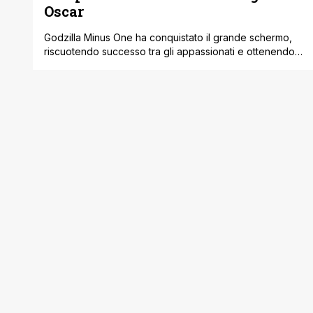
Oscar
Godzilla Minus One ha conquistato il grande schermo,
riscuotendo successo tra gli appassionati e ottenendo
l'approvazione della critica. La recente incarnazione del
leggendario re dei mostri, prodotta dalla Toho, ha
generato incassi milionari, guadagnandosi anche una
nomination agli Academy Awards. Per celebrare questo
traguardo storico, il film ha presentato un nuovo e
spaventoso poster, celebrando [']