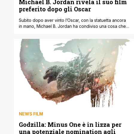
Michael B. Jordan rivela il suo film
preferito dopo gli Oscar
Subito dopo aver vinto l’Oscar, con la statuetta ancora
in mano, Michael B. Jordan ha condiviso una cosa che
ha colpito molti appassionati di animazione. Parlando del
suo film preferito di sempre, ha fatto il nome di
Principessa Mononoke. Una scelta che dice già tanto. Il
film di Hayao Miyazaki, prodotto dallo Studio Ghibli, è [']
NEWS FILM
Godzilla: Minus One è in lizza per
una potenziale nomination agli