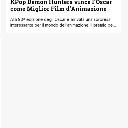
KPop Demon Hunters vince l’Oscar
come Miglior Film d’Animazione
Alla 90ª edizione degli Oscar è arrivata una sorpresa
interessante per il mondo dell’animazione. Il premio per
il Miglior Film d’Animazione è andato proprio a KPop
Demon Hunters, che alla fine della serata è riuscito a
portarsi a casa la statuetta. La notizia ha fatto subito il
giro tra chi segue il mondo dell’animazione. Anche [']