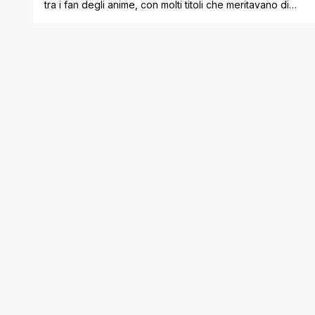
tra i fan degli anime, con molti titoli che meritavano di
essere riconosciuti ma sono stati del tutto ignorati.
Sebbene negli anni passati film come La Città Incantata
e The Boy and the Heron di Studio Ghibli abbiano
portato a casa l'ambita statuetta, quest'anno l'industria
dell'animazione [']