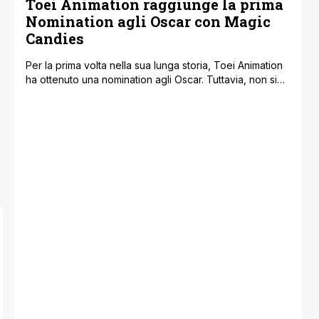
Toei Animation raggiunge la prima
Nomination agli Oscar con Magic
Candies
Per la prima volta nella sua lunga storia, Toei Animation
ha ottenuto una nomination agli Oscar. Tuttavia, non si
tratta di un lungometraggio come molti potrebbero
aspettarsi, bensì di un cortometraggio intitolato Magic
Candies, che è stato selezionato nella categoria Miglior
Cortometraggio Animato. Anche se questo
riconoscimento rappresenta un momento importante per
lo studio, il [']