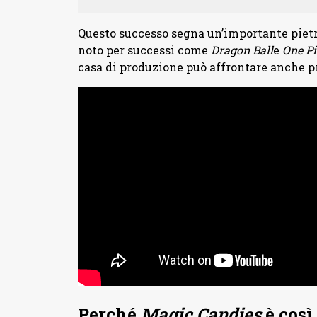
Questo successo segna un’importante pietr
noto per successi come
Dragon Ball
e
One Pi
casa di produzione può affrontare anche pr
Perché
Magic Candies
è così