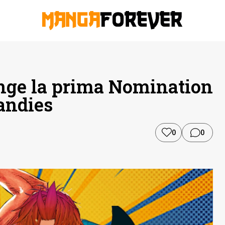
nge la prima Nomination
andies
0
0