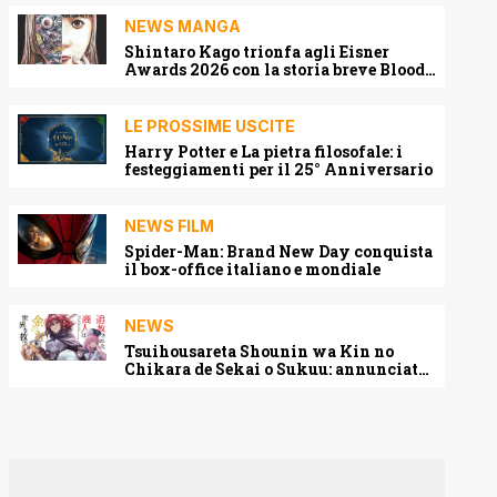
NEWS MANGA
Shintaro Kago trionfa agli Eisner
Awards 2026 con la storia breve Blood
Harvest
LE PROSSIME USCITE
Harry Potter e La pietra filosofale: i
festeggiamenti per il 25° Anniversario
NEWS FILM
Spider-Man: Brand New Day conquista
il box-office italiano e mondiale
NEWS
Tsuihousareta Shounin wa Kin no
Chikara de Sekai o Sukuu: annunciato
l’adattamento anime