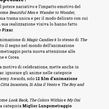
l potere narrativo e l’impatto emotivo del
 come
Beautiful Men
e
Wander to Wonder
,
sua trama unica e per il modo delicato con cui
a sua realizzazione visiva lo hanno fatto
e
Pixar
.
’animazione di
Magic Candies
è lo stesso di
The
iato il segno nel mondo dell’animazione
ometraggio porta nuova attenzione alle
e e Corea.
a motivo di celebrazione, mette anche in
r: ignorare gli anime nelle categorie
cademy Awards, solo
12 film d’animazione
 Città Incantata
,
Si Alza il Vento
e
The Boy and
 come
Look Back
,
The Colors Within
e
My Oni
la categoria
Miglior Lungometraggio