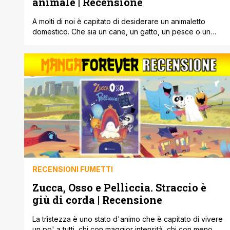
animale | Recensione
A molti di noi è capitato di desiderare un animaletto
domestico. Che sia un cane, un gatto, un pesce o un
uccellino. Da bambini, in particolare, questo desiderio è
molto forte, e non sempre i genitori sono pronti ad
accontentare questo desiderio. Ma quando succedere,
poi ci si trova di fronte a tutta una serie [']
RECENSIONI FUMETTI
Zucca, Osso e Pelliccia. Straccio è
giù di corda | Recensione
La tristezza è uno stato d'animo che è capitato di vivere
un po' a tutti, chi con maggior intensità, chi con meno.