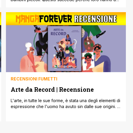
ridotta conoscenza del mondo che li circonda. Quindi
sono portati ad essere diffidenti e paurosi. Ovviamente
non per tutti è così, ma molti di noi, da bambini, hanno
conosciuto questo aspetto emotivo. Il soggetto di
questa [']
RECENSIONI FUMETTI
Arte da Record | Recensione
L'arte, in tutte le sue forme, è stata una degli elementi di
espressione che l'uomo ha avuto sin dalle sue origini. Di
arti ce ne sono molte, pittoriche, scultoree,
architettoniche e tante altre ancora. Classificarle è
davvero un'impresa, ma scoprire quali sono le opere
d'arte più particolari e singolari mai create dall'uomo,