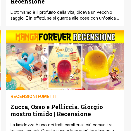
Recensione
L'ottimismo è il profumo della vita, diceva un vecchio
saggio. E in effetti, se si guarda alle cose con un'ottica
positiva, tutto ci sembrerà migliore, anche se in effetti
magari non lo è. Si tratta semplicemente del punto di
vista che cambia tutto. Sembra facile, ma in realtà non è
proprio così. Il libro di [']
RECENSIONI FUMETTI
Zucca, Osso e Pelliccia. Giorgio
mostro timido | Recensione
La timidezza è uno dei tratti caratteriali più comuni tra i
bambini piccoli. Questo succede perché loro hanno una