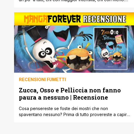
Succede, e a volte, uscirne non è facile. Bisogna
trovare nuovi stimoli, qualcosa che ci fa distrarre o ci
piace. In questo, spesso, gli amici sono molto d'aiuto
per riuscire ad superare un [']
RECENSIONI FUMETTI
Zucca, Osso e Pelliccia non fanno
paura a nessuno | Recensione
Cosa pensereste se foste dei mostri che non
spaventano nessuno? Prima di tutto provereste a capire
il perché. Subito dopo a trovare degli espedienti validi
per riuscire a spaventare almeno dei bambini. Ma ad
Halloween, anche essendo dei veri mostri, spaventare