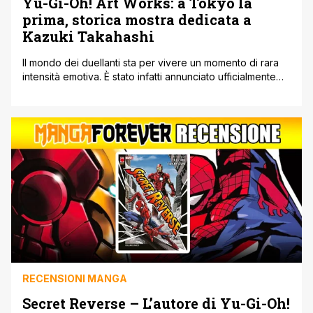
Yu-Gi-Oh! Art Works: a Tokyo la
prima, storica mostra dedicata a
Kazuki Takahashi
Il mondo dei duellanti sta per vivere un momento di rara
intensità emotiva. È stato infatti annunciato ufficialmente
che nell’inverno del 2026, Tokyo ospiterà 'Yu-Gi-Oh! Art
Works', la primissima mostra di disegni originali
interamente dedicata al genio del compianto maestro
Kazuki Takahashi. Sebbene la serie sia un pilastro della
cultura pop da decenni, questa è [']
RECENSIONI MANGA
Secret Reverse – L’autore di Yu-Gi-Oh!