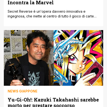
Incontra la Marvel
Secret Reverse è un'opera davvero innovativa e
ingegnosa, che mette al centro di tutto il gioco di carte
alla Yu-Gi-Oh! Insieme alle storie 'Team-Up' della Marvel,
questa volte comprensive della coppia Spider-Man/Iron-
Man. Il risultato è davvero sorprendente e senza dubbio il
racconto scorre velocemente tra uno scontro e l'altro,
senza dimenticare un background dei personaggi [']
NEWS GIAPPONE
Yu-Gi-Oh!: Kazuki Takahashi sarebbe
morto per prestare soccorso