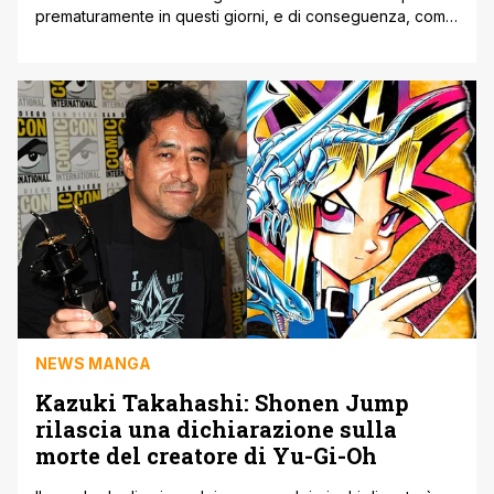
prematuramente in questi giorni, e di conseguenza, come
spesso accade le vendite del manga hanno raggiunto un
nuovo importante traguardo. Pochi giorni fa come
accennato in precedenza, l'autore della storia Kazuki
Takahashi è morto all'età di 60 anni dopo essere stato
ritrovato al largo di Okinawa, [']
NEWS MANGA
Kazuki Takahashi: Shonen Jump
rilascia una dichiarazione sulla
morte del creatore di Yu-Gi-Oh