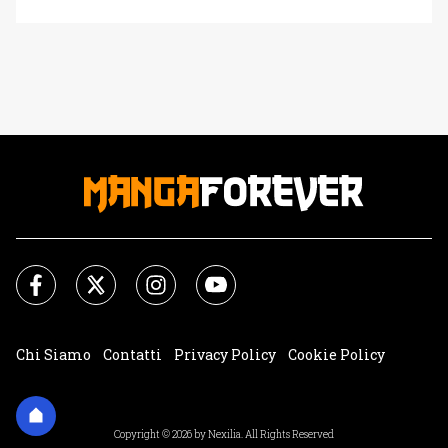
Takahashi, autore dell'immortale Yu-Gi-Oh. Per onorarlo
oggi andremo a vedere le 5 carte vintage più rare,
iconiche e costose di Yu-Gi-Oh! Quando fu lanciato nel
mercato mondiale questo franchise ha fin da subito
appassionati tutti, grandi e piccini, e alcuni hanno avuto [']
Chi Siamo
Contatti
Privacy Policy
Cookie Policy
Impostazioni Cookie
Copyright © 2026 by Nexilia. All Rights Reserved