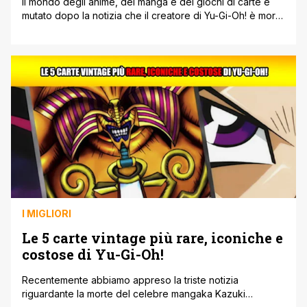
Il mondo degli anime, dei manga e dei giochi di carte è
mutato dopo la notizia che il creatore di Yu-Gi-Oh! è morto
lasciando un vuoto incolmabile. Shonen Jump ha colto
l'occasione per condividere i propri pensieri,
confermando che è stato un onore essere l'editore del
lavoro di Kazuki Takahashi per un tempo così longevo. [']
I MIGLIORI
Le 5 carte vintage più rare, iconiche e
costose di Yu-Gi-Oh!
Recentemente abbiamo appreso la triste notizia
riguardante la morte del celebre mangaka Kazuki