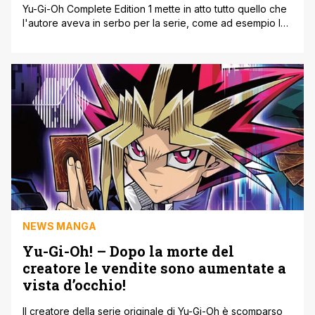
Yu-Gi-Oh Complete Edition 1 mette in atto tutto quello che
l'autore aveva in serbo per la serie, come ad esempio la
sua vena oscura e drammatica che attingeva dalla
Mitologia Egizia, regalando dei personaggi vari e vicende
esaltanti, disturbanti e uniche. Nell'intero volume infatti, si
fa riferimento solamente ad un solo capitolo del famoso
gioco [']
NEWS MANGA
Yu-Gi-Oh! – Dopo la morte del
creatore le vendite sono aumentate a
vista d’occhio!
Il creatore della serie originale di Yu-Gi-Oh è scomparso