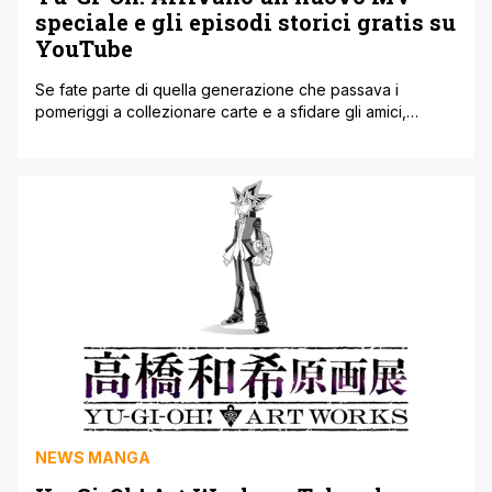
speciale e gli episodi storici gratis su
YouTube
Se fate parte di quella generazione che passava i
pomeriggi a collezionare carte e a sfidare gli amici,
preparatevi a un'ondata di pura nostalgia perché una
delle saghe più importanti della nostra infanzia sta per
spegnere un numero impressionante di candeline. Per
celebrare alla grande il trentesimo anniversario della
nascita del manga originale del compianto [']
NEWS MANGA