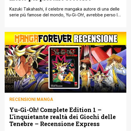
Kazuki Takahashi, il celebre mangaka autore di una delle
serie più famose del mondo, Yu-Gi-Oh!, avrebbe perso la
vita per prestare soccorso. All'inizio di quest'anno, il
mondo è rimasto addolorato nell'apprendere della morte
di Kazuki Takahashi. La notizia scioccante veniva dal
Giappone quando le autorità avevano trovato il corpo del
mangaka sul largo della costa [']
RECENSIONI MANGA
Yu-Gi-Oh! Complete Edition 1 –
L’inquietante realtà dei Giochi delle
Tenebre – Recensione Express