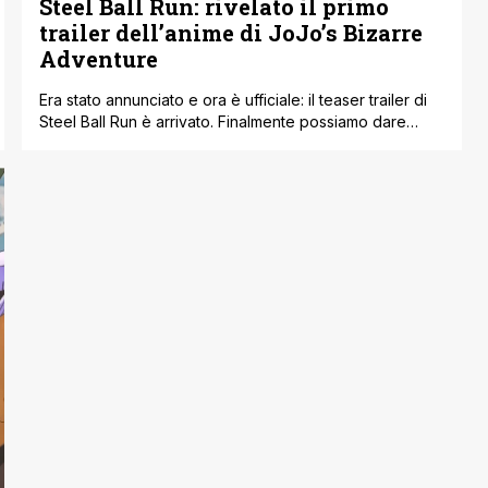
Steel Ball Run: rivelato il primo
trailer dell’anime di JoJo’s Bizarre
Adventure
Era stato annunciato e ora è ufficiale: il teaser trailer di
Steel Ball Run è arrivato. Finalmente possiamo dare
un’occhiata a come prenderà vita la settima parte del
manga di Hirohiko Araki: Steel Ball Run, quella che i fan
commentano e discutono da anni come una delle più
amate in assoluto. L’avventura ci porta nell’America [']