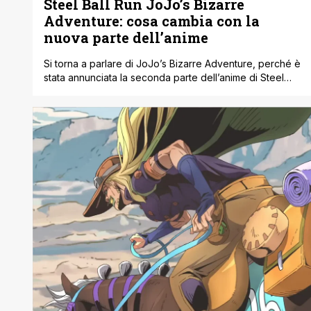
Steel Ball Run JoJo’s Bizarre
Adventure: cosa cambia con la
nuova parte dell’anime
Si torna a parlare di JoJo’s Bizarre Adventure, perché è
stata annunciata la seconda parte dell’anime di Steel
Ball Run, in arrivo nel 2026 su Netflix. Insieme alla notizia
è uscito anche un primo teaser trailer che non mostra
tantissimo, ma quel poco basta per capire che la storia
sta per entrare in una fase [']