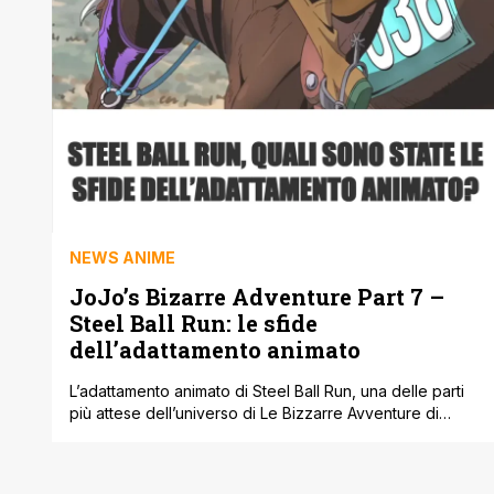
NEWS ANIME
JoJo’s Bizarre Adventure Part 7 –
Steel Ball Run: le sfide
dell’adattamento animato
L’adattamento animato di Steel Ball Run, una delle parti
più attese dell’universo di Le Bizzarre Avventure di
JoJo, si preannuncia ambizioso e complesso. A
raccontarlo è il regista Toshiyuki Kato, che ha condiviso
alcune difficoltà affrontate durante la lavorazione.