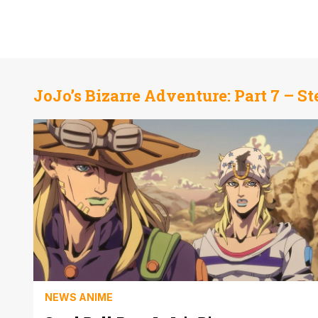
JoJo’s Bizarre Adventure: Part 7 – St
NEWS ANIME