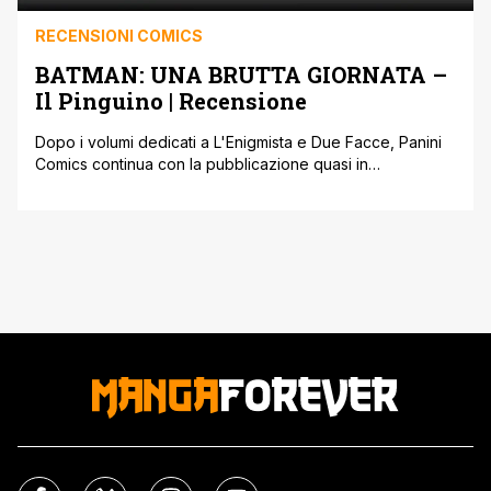
RECENSIONI COMICS
BATMAN: UNA BRUTTA GIORNATA –
Il Pinguino | Recensione
Dopo i volumi dedicati a L'Enigmista e Due Facce, Panini
Comics continua con la pubblicazione quasi in
contemporanea con gli Usa della collana dedicata ai
cattivi di Batman e ispirata alla Brutta Giornata che in The
Killing Joke faceva la differenza tra l'eroe e il villain.
Tocca al Pinguino diventare protagonista in un racconto
che [']