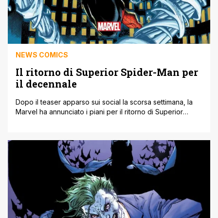
NEWS COMICS
Il ritorno di Superior Spider-Man per
il decennale
Dopo il teaser apparso sui social la scorsa settimana, la
Marvel ha annunciato i piani per il ritorno di Superior
Spider-Man, che avviene in occasione del decennale
della controversa saga che ha visto il Dottor Octopus
prendere possesso del corpo di Peter Parker. Lo storico
team di autore ragneschi che ha ridefinito Amazing
Spider-Man si [']