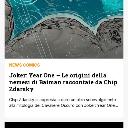
NEWS COMICS
Joker: Year One – Le origini della
nemesi di Batman raccontate da Chip
Zdarsky
Chip Zdarsky si appresta a dare un altro sconvolgimento
alla mitologia del Cavaliere Oscuro con Joker: Year One,
la minisaga in tre capitoli che occuperà le pagine di
Batman a febbraio e che affronterà uno degli avvenimenti
più misteriosi dell'Universo DC: le origini di Joker. Finora