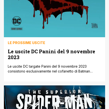
LE PROSSIME USCITE
Le uscite DC Panini del 9 novembre
2023
Le uscite DC targate Panini del 9 novembre 2023
consistono esclusivamente nel cofanetto di Batman
Europa comprendente anche la versione Compendium,
edizione deluxe con i layout in bianco e nero di Giuseppe
Camuncoli (disponibile anche con il cofanetto senza il
volume originale), e il volume DC Deluxe che raccoglie
tutte le storie di Batman di [']