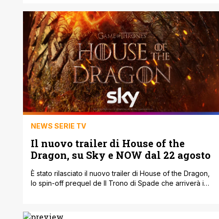
visto i primi sei [']
NEWS SERIE TV
Il nuovo trailer di House of the
Dragon, su Sky e NOW dal 22 agosto
È stato rilasciato il nuovo trailer di House of the Dragon,
lo spin-off prequel de Il Trono di Spade che arriverà in
Italia a partire dal 22 agosto su Sky Atalantic e NOW TV.
Se seguirà l’ormai consolidata formula utilizzata con
tutte le serie evento, il canale satellitare presenterà la