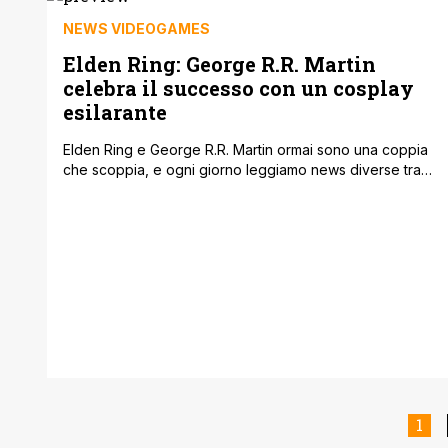
puntata andata in onda il [']
NEWS VIDEOGAMES
Elden Ring: George R.R. Martin
celebra il successo con un cosplay
esilarante
Elden Ring e George R.R. Martin ormai sono una coppia
che scoppia, e ogni giorno leggiamo news diverse tra
loro, ma che accomunano inevitabilmente i due campi.
Su Twitter lo scrittore de Le cronache del ghiaccio e del
fuoco ha celebrato ulteriormente Elden Ring, questa
volta però con un metodo tutto particolare. L'autore
infatti, ha sfruttato [']
1