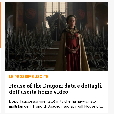
nell’esclusivo cofanetto. Di seguito, direttamente dal sito
ufficiale della casa editrice, tutte le uscite Planet Manga
del 19 ottobre 2023. Le uscite Planet Manga del 19
ottobre [']
LE PROSSIME USCITE
House of the Dragon: data e dettagli
dell’uscita home video
Dopo il successo (meritato) in tv che ha riavvicinato
molti fan de Il Trono di Spade, il suo spin-off House of
the Dragon si appresta ad arrivare in home video. Il