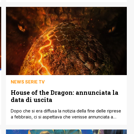
Martin ha parlato anche del sequel recentemente
annunciato da The Hollywood Reporter incentrato su
Jon Snow. Martin ha confermato che lo spin-off che
dovrebbe riprendere il personaggio di Jon Snow (con il
ritorno di Kit [']
NEWS SERIE TV
House of the Dragon: annunciata la
data di uscita
Dopo che si era diffusa la notizia della fine delle riprese
a febbraio, ci si aspettava che venisse annunciata a
breve la data di uscita di House of the Dragon, la serie
spin-off di Game of Thrones incentrata sulla storia della