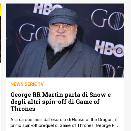
regno di Casa Targaryen avrà inizio in House of the
Dragon: La prima stagione completa, disponibile dal 14
febbraio 2023 con Warner Bros. Home [']
NEWS SERIE TV
George RR Martin parla di Snow e
degli altri spin-off di Game of
Thrones
A circa due mesi dall’esordio di House of the Dragon, il
primo spin-off prequel di Game of Thrones, George RR