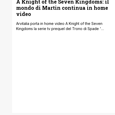
A Knight of the Seven Kingdoms: il
mondo di Martin continua in home
video
Arvitalia porta in home video A Knight of the Seven
Kingdoms la serie tv prequel del Trono di Spade '
un’avventura epica e coinvolgente in cui coraggio e
destino confluiscono in un mix letale ' in formato DVD,
Blu-Ray, 4K Ultra HD (+ Blu-Ray) e in quest’ultima
versione anche in un’edizione Steelbook, per rivivere
tutti [']