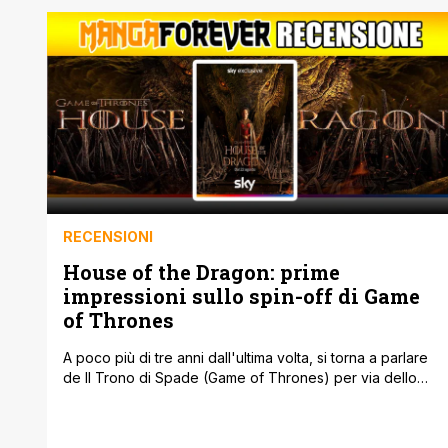
RECENSIONI
House of the Dragon: prime
impressioni sullo spin-off di Game
of Thrones
A poco più di tre anni dall'ultima volta, si torna a parlare
de Il Trono di Spade (Game of Thrones) per via dello
spin-off prequel House of the Dragon, dal 22 agosto in
esclusiva su Sky Atlantic e in streaming solo su NOW in
contemporanea assoluta con gli Stati Uniti. Abbiamo