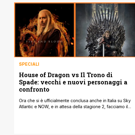
SPECIALI
House of Dragon vs Il Trono di
Spade: vecchi e nuovi personaggi a
confronto
Ora che si è ufficialmente conclusa anche in Italia su Sky
Atlantic e NOW, e in attesa della stagione 2, facciamo il
punto su House of the Dragon, lo spin-off de Il Trono di
Spade. Spin-off che ha riconquistato i fan che erano
rimasti scottati dell'ottava ed ultima stagione della serie
originale e che in [']