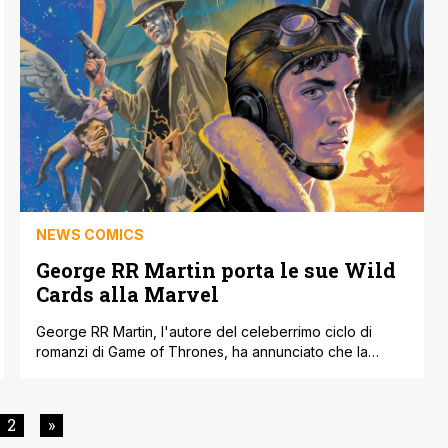
famiglia Targaryen. Ebbene, oggi HBO ha diffuso sui
social l'annuncio della data di diffusione [']
NEWS COMICS
George RR Martin porta le sue Wild
Cards alla Marvel
George RR Martin, l'autore del celeberrimo ciclo di
romanzi di Game of Thrones, ha annunciato che la
Marvel pubblicherà i nuovi fumetti tratti dal suo universo
supereroistico Wild Cards. 'Come i miei fan forse già
sapranno, il mondo di Wild Cards occupa un posto
2
»
speciale nel mio cuore, quindi avere il privilegio di