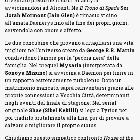
diventato presto nemico di Rhaenyra
avvicinandosi ad Alicent. Ne
Il Trono di Spade
Ser
Jorah Mormont (Iain Glen)
è rimasto vicino
all’amata Daenerys fino alla fine dei propri giorni,
servendola con onore e affetto.
Le due concubine che provano a ritagliarsi una vita
migliore nell’universo creato da
George R.R. Martin
condividono l’amore per la “pecora nera” della
famiglia. Nel prequel
Mysaria
(interpretata da
Sonoya Mizuno
) si avvicina a Daemon per finire in
un rapporto estremamente turbolento. Dopo un
matrimonio mancato, saprà reinventarsi grazie alle
proprie connessioni a Vecchia Città, determinanti
negli eventi del finale di stagione. Nel serial
originale
Shae (Sibel Kekilli)
si lega a Tyrion per
poi tradirlo brutalmente alla fine, pur di provare a
salvare o migliorare il proprio status.
Chiudiamo questo simpatico confronto
House of the