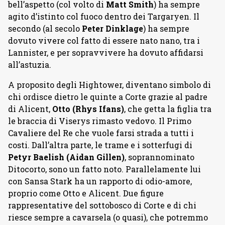
bell’aspetto (col volto di
Matt Smith
) ha sempre
agito d’istinto col fuoco dentro dei Targaryen. Il
secondo (al secolo
Peter Dinklage
) ha sempre
dovuto vivere col fatto di essere nato nano, tra i
Lannister, e per sopravvivere ha dovuto affidarsi
all’astuzia.
A proposito degli Hightower, diventano simbolo di
chi ordisce dietro le quinte a Corte grazie al padre
di Alicent,
Otto (Rhys Ifans)
, che getta la figlia tra
le braccia di Viserys rimasto vedovo. Il Primo
Cavaliere del Re che vuole farsi strada a tutti i
costi. Dall’altra parte, le trame e i sotterfugi di
Petyr Baelish (Aidan Gillen)
, soprannominato
Ditocorto, sono un fatto noto. Parallelamente lui
con Sansa Stark ha un rapporto di odio-amore,
proprio come Otto e Alicent. Due figure
rappresentative del sottobosco di Corte e di chi
riesce sempre a cavarsela (o quasi), che potremmo