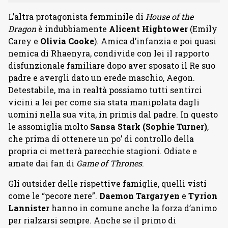
L’altra protagonista femminile di
House of the
Dragon
è indubbiamente
Alicent Hightower
(Emily
Carey e
Olivia Cooke
). Amica d’infanzia e poi quasi
nemica di Rhaenyra, condivide con lei il rapporto
disfunzionale familiare dopo aver sposato il Re suo
padre e avergli dato un erede maschio, Aegon.
Detestabile, ma in realtà possiamo tutti sentirci
vicini a lei per come sia stata manipolata dagli
uomini nella sua vita, in primis dal padre. In questo
le assomiglia molto
Sansa Stark (Sophie Turner)
,
che prima di ottenere un po’ di controllo della
propria ci metterà parecchie stagioni. Odiate e
amate dai fan di
Game of Thrones
.
Gli outsider delle rispettive famiglie, quelli visti
come le “pecore nere”.
Daemon Targaryen
e
Tyrion
Lannister
hanno in comune anche la forza d’animo
per rialzarsi sempre. Anche se il primo di