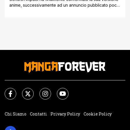
anime, successivamente ad un annuncio pubblicato poco
tempo fa a tal proposito. Lo Studio di animazione che
lavorerà al progetto sarà il famigerato Ufotable già noto
per l'animazione creata per la trasposizione animata del
manga di Demon Slayer. Da come possiamo leggere
tramite CB l'anime è stato [']
Chi Siamo
Contatti
Privacy Policy
Cookie Policy
Impostazioni Cookie