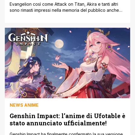
Evangelion così come Attack on Titan, Akira e tanti altri
sono rimasti impressi nella memoria del pubblico anche
per via delle colonne sonore, che da sempre sono una
parte rilevante di una produzione audiovisiva o
videoludica. Questo porta tantissimi contenuti e le
musiche toccano corde emotive nello spettatore che le
immagini non sfiorano, creando un [']
NEWS ANIME
Genshin Impact: l’anime di Ufotable è
stato annunciato ufficialmente!
Genshin Impact ha finalmente confermato la sua versione