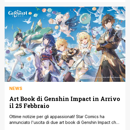
Re Cervin. Inoltre continuano i grandi successi come Solo
Leveling (anche in edizione Anime Variant), Versus,
Shibatarian o Kaiju No. 8. Ecco di seguito, le varie [']
NEWS
Art Book di Genshin Impact in Arrivo
il 25 Febbraio
Ottime notizie per gli appassionati! Star Comics ha
annunciato l'uscita di due art book di Genshin Impact che
celebrano il magico mondo di Teyvat con illustrazioni