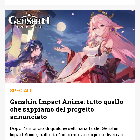
esclusive e materiali inediti. Questi volumi premium, in
arrivo il 25 febbraio 2025, offrono ai fan uno sguardo
privilegiato sul processo creativo dietro uno dei più
grandi fenomeni del [']
SPECIALI
Genshin Impact Anime: tutto quello
che sappiamo del progetto
annunciato
Dopo l'annuncio di qualche settimana fa del Genshin
Impact Anime, tratto dall'omonimo videogioco diventato di