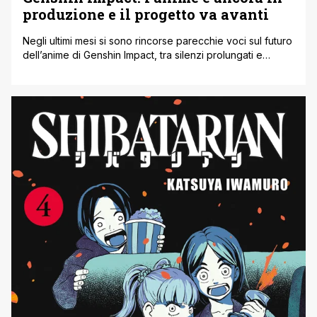
produzione e il progetto va avanti
Negli ultimi mesi si sono rincorse parecchie voci sul futuro
dell’anime di Genshin Impact, tra silenzi prolungati e
aggiornamenti arrivati col contagocce. Proprio per
questo, le conferme arrivate di recente hanno fatto tirare
un bel sospiro di sollievo a molti fan. L’anime dedicato al
mondo di Teyvat non è stato cancellato e, soprattutto,
continua a [']