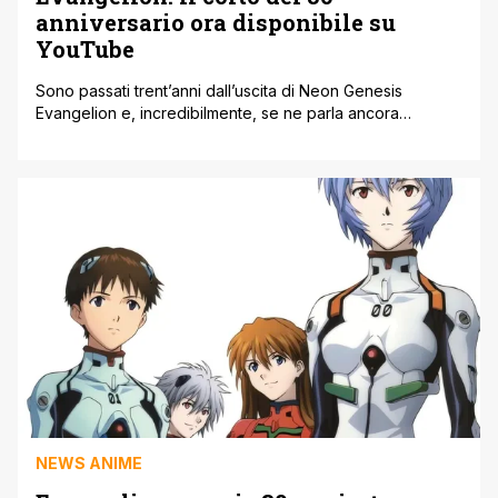
anniversario ora disponibile su
YouTube
Sono passati trent’anni dall’uscita di Neon Genesis
Evangelion e, incredibilmente, se ne parla ancora
tantissimo. Per festeggiare questo anniversario, Studio
Khara ha pubblicato su YouTube il corto animato
realizzato proprio per la celebrazione. Questo corto, in
realtà, era stato mostrato inizialmente solo durante
EVANGELION:30+, l’evento organizzato per celebrare la
saga creata da Hideaki Anno. In [']
NEWS ANIME