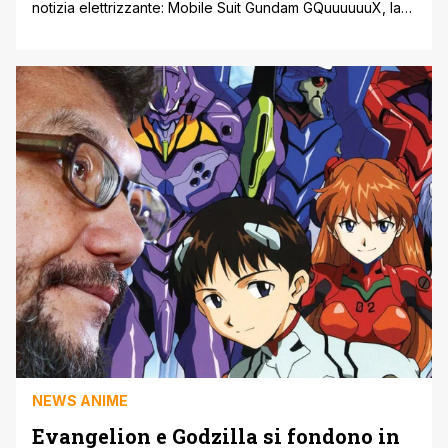
notizia elettrizzante: Mobile Suit Gundam GQuuuuuuX, la
nuova serie di Sunrise in collaborazione con lo studio
Khara di Hideaki Anno, è pronta a ridefinire l’universo di
Gundam. Prevista per il 2025, la serie promette un mix di
drammaticità e visione futuristica che unisce le tradizioni
di Gundam [']
NEWS ANIME
Evangelion e Godzilla si fondono in