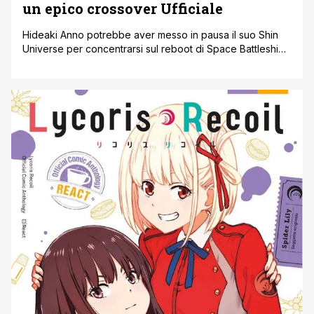
un epico crossover Ufficiale
Hideaki Anno potrebbe aver messo in pausa il suo Shin
Universe per concentrarsi sul reboot di Space Battleship
Yamato, ma ciò non ha impedito ai protagonisti di
Evangelion e al re dei mostri di ritornare con una
sorprendente fusione. In un nuovo video, l’unità EVA 01 e
Shin Godzilla si uniscono, creando una creatura
terrificante [']