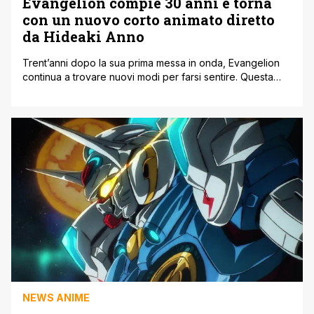
Evangelion compie 30 anni e torna
con un nuovo corto animato diretto
da Hideaki Anno
Trent’anni dopo la sua prima messa in onda, Evangelion
continua a trovare nuovi modi per farsi sentire. Questa
volta lo fa con l’annuncio di un corto animato speciale,
Evangelion 30th Anniversary Special Performance,
pensato proprio per celebrare questo anniversario così
importante. Una notizia che ha colto di sorpresa molti fan,
soprattutto perché non si tratta [']
NEWS ANIME