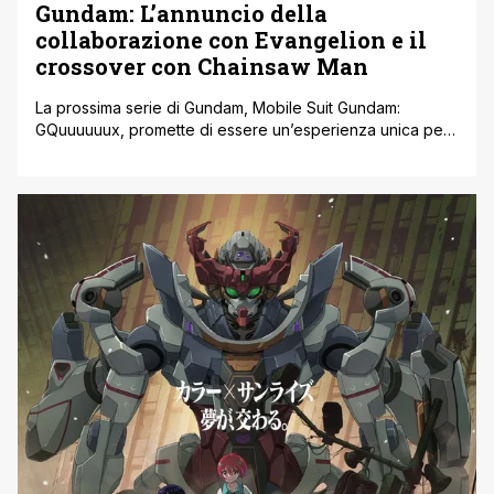
Gundam: L’annuncio della
collaborazione con Evangelion e il
crossover con Chainsaw Man
La prossima serie di Gundam, Mobile Suit Gundam:
GQuuuuuux, promette di essere un’esperienza unica per i
fan del genere mecha e non solo. Con Hideaki Anno,
celebre creatore di Neon Genesis Evangelion, alla guida
del progetto, questa nuova avventura cinematografica e
televisiva di Gundam sta già attirando l’attenzione degli
appassionati. Come se non bastasse, l’annuncio [']