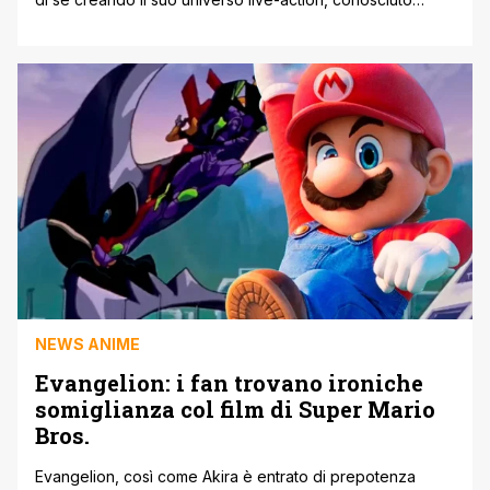
come Shin Universe, ma il leggendario regista sarà
probabilmente sempre ricordato per aver creato Neon
Genesis Evangelion. Con il ciclo cinematografico che
compone The Rebuild of Evangelion recentemente
giunto al termine, non ci sono state notizie su un possibile
ritorno [']
NEWS ANIME
Evangelion: i fan trovano ironiche
somiglianza col film di Super Mario
Bros.
Evangelion, così come Akira è entrato di prepotenza