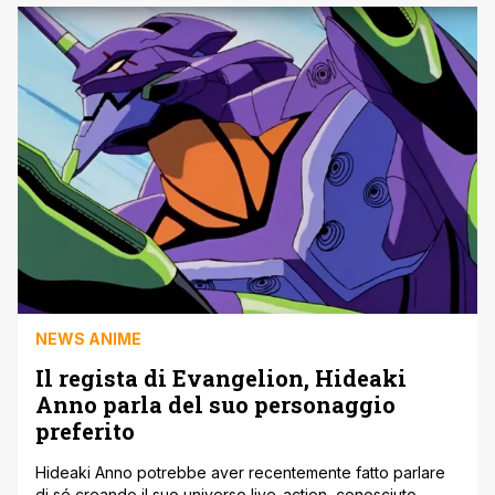
arriva, in collaborazione con Disney, Kingdom Hearts III e
continuano altri successi come She Is Beautiful, Black [']
NEWS ANIME
Il regista di Evangelion, Hideaki
Anno parla del suo personaggio
preferito
Hideaki Anno potrebbe aver recentemente fatto parlare
di sé creando il suo universo live-action, conosciuto