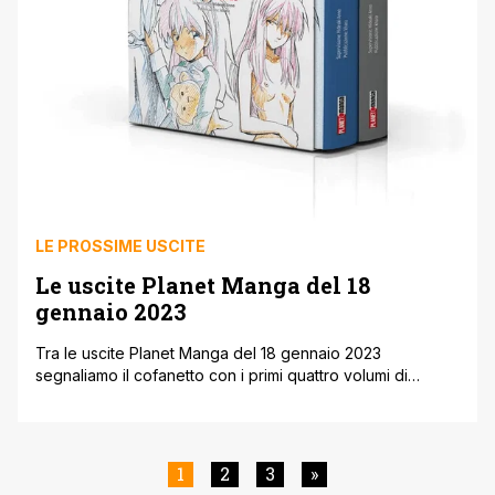
LE PROSSIME USCITE
Le uscite Planet Manga del 18
gennaio 2023
Tra le uscite Planet Manga del 18 gennaio 2023
segnaliamo il cofanetto con i primi quattro volumi di
Spriggan e quello con i due artbook dei film di
Evangelion. Di seguito, direttamente dal sito ufficiale della
casa editrice, tutte le uscite Planet Manga del 18 gennaio
2023, ricordandovi anche la particolare collaborazione
1
2
3
»
con le figurine [']