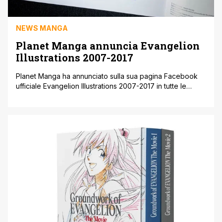
NEWS MANGA
Planet Manga annuncia Evangelion
Illustrations 2007-2017
Planet Manga ha annunciato sulla sua pagina Facebook
ufficiale Evangelion Illustrations 2007-2017 in tutte le
fumetterie italiane. Si tratta di un volume di grande formato
che raccoglie un decennio di splendide illustrazioni
dedicate alla serie di culto di Hideaki Anno e Khara.
Un'occasione questa che nessun appassionato di
Evangelion può lasciarsi sfuggire. Il volume speciale [']