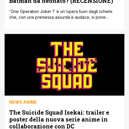
Batman da neonato? (RECENSIONE)
'One Operation Joker 1' è un'opera fuori dagli schemi
che, con una premessa assurda e audace, si pone
l'arduo compito di ribaltare le dinamiche iconiche di
Batman e Joker. Pubblicato in Italia dalla Planet Manga,
questo manga si propone di trasformare il Cavaliere
Oscuro in un neonato, consegnando così la culla della
giustizia al celebre [']
NEWS ANIME
The Suicide Squad Isekai: trailer e
poster della nuova serie anime in
collaborazione con DC