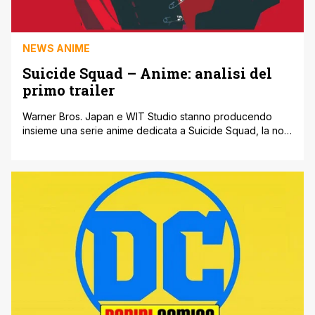
NEWS ANIME
Suicide Squad – Anime: analisi del
primo trailer
Warner Bros. Japan e WIT Studio stanno producendo
insieme una serie anime dedicata a Suicide Squad, la nota
opera DC al momento adattata in due lungometraggi
sconnessi tra loro. Durante l'Anime Expo 2023 abbiamo
avuto l'occasione di 'assaggiare' tale progetto animato,
intitolato Suicide Squad ISEKAI; al momento abbiamo
anche il poster ufficiale. Da come potete [']