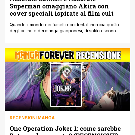
Superman omaggiano Akira con
cover speciali ispirate al film cult
Quando il mondo dei fumetti occidentali incrocia quello
degli anime e dei manga giapponesi, di solito escono
fuori omaggi davvero interessanti, e stavolta DC ha
deciso di giocare con una delle immagini più leggendarie
di sempre: Akira. Le variant cover del primo volume di
Absolute Batman e Absolute Superman riprendono infatti
la celebre locandina del [']
RECENSIONI MANGA
One Operation Joker 1: come sarebbe