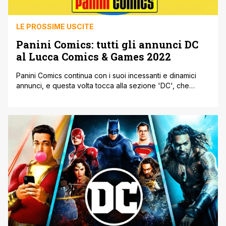
LE PROSSIME USCITE
Panini Comics: tutti gli annunci DC
al Lucca Comics & Games 2022
Panini Comics continua con i suoi incessanti e dinamici
annunci, e questa volta tocca alla sezione 'DC', che
regala anch'essa delle serie e miniserie davvero
promettenti, insieme ad alcune ristampe di grandi storie.
Prima di condividere la lista dei fumetti annunciati ci
teniamo a parlare anche del nuovo evento crossover tra
Spaw e Batman, due [']