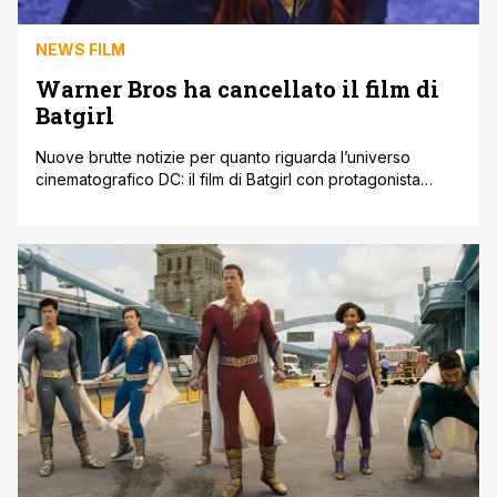
NEWS FILM
Warner Bros ha cancellato il film di
Batgirl
Nuove brutte notizie per quanto riguarda l’universo
cinematografico DC: il film di Batgirl con protagonista
Leslie Grace sarebbe stato cancellato da Warner Bros
Discovery. Il film, costato 90 milioni di dollari e che ha già
concluso le riprese, non uscirà nelle sale e non sarà
nemmeno distribuito, come da piani originari, sulla
piattaforma di streaming [']