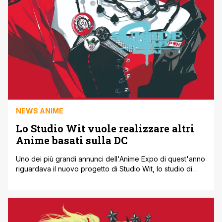
NEWS ANIME
Lo Studio Wit vuole realizzare altri
Anime basati sulla DC
Uno dei più grandi annunci dell'Anime Expo di quest'anno
riguardava il nuovo progetto di Studio Wit, lo studio di
animazione famoso per titoli come Spy x Family e
L'Attacco dei Giganti. Infatti ha avviato una collaborazione
con DC Comics per creare una nuova serie anime. Da
quello che abbiamo riportato di recente, pare che il [']