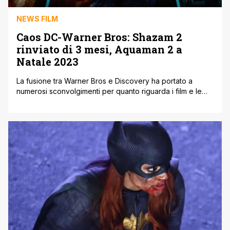
NEWS FILM
Caos DC-Warner Bros: Shazam 2
rinviato di 3 mesi, Aquaman 2 a
Natale 2023
La fusione tra Warner Bros e Discovery ha portato a
numerosi sconvolgimenti per quanto riguarda i film e le
serie DC Comics ma non solo, coinvolgendo anche due
titoli attesi come Shazam: Furia degli Dei e Aquaman and
the Lost Kingdom, così come riporta Deadline. Il primo
segnale è stato la cancellazione del film dedicato [']