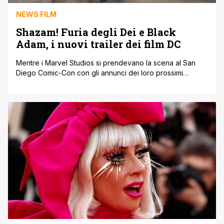
NEWS FILM
Shazam! Furia degli Dei e Black
Adam, i nuovi trailer dei film DC
Mentre i Marvel Studios si prendevano la scena al San
Diego Comic-Con con gli annunci dei loro prossimi
progetti e i trailer di Black Panther: Wakanda Forever e
She-Hulk: Attorney at Law, Warner Discovery e DC
rilasciavano il primo trailer di Shazam: Furia degli Dei,
insieme ad un nuovo filmato promozionale di Black Adam.
Warner [']