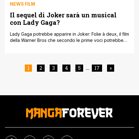
NEWS FILM
Il sequel di Joker sarà un musical
con Lady Gaga?
Lady Gaga potrebbe apparire in Joker: Folie à deux, il film
della Warner Bros che secondo le prime voci potrebbe
essere realizzato sotto forma di musical. Secondo The
Hollywood Reporter, la musicista e attrice Lady Gaga è
attualmente in trattative per apparire nel sequel di Joker
del regista Todd Phillips nei panni di Harley Quinn, [']
1
2
3
4
5
17
»
...