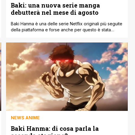
Baki: una nuova serie manga
debutterà nel mese di agosto
Baki Hanma è una delle serie Netflix originali più seguite
della piattaforma e forse anche per questo è stata
annunciata una nuova serie dedicata al noto battle
shonen, ormai serializzato dagli anni novanta sulla rivista
Weekly Shōnen Champion. Proprio su quest'ultima,
precisamente sul numero 35 è arrivato l'annuncio in
questione. Infatti l'autore Keisuke Itagaki inizierà [']
NEWS ANIME
Baki Hanma: di cosa parla la