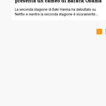
presenta un cameo di Barack Obama
La seconda stagione di Baki Hanma ha debuttato su
Netflix e mentre la seconda stagione è sicuramente
incentrata sull'uomo delle caverne Pickle, l'anime ha
presentato un altro personaggio dall'aspetto molto
simile a una nota figura politica importante a livello
1
mondiale. Baki non ha avuto problemi a introdurre
nuove iterazioni di personaggi della vita reale nella [']