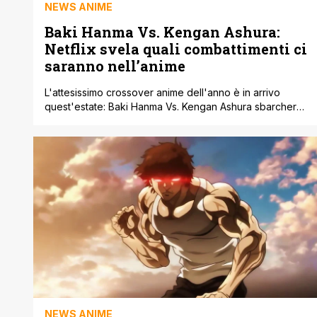
NEWS ANIME
Baki Hanma Vs. Kengan Ashura:
Netflix svela quali combattimenti ci
saranno nell’anime
L'attesissimo crossover anime dell'anno è in arrivo
quest'estate: Baki Hanma Vs. Kengan Ashura sbarcherà
su Netflix il 6 giugno. Questo nuovo anime non si basa
su alcun manga o light novel, rendendo incerti gli esiti
degli scontri. Gli appassionati di anime possono già
iniziare a dibattere sui possibili vincitori, grazie
all'annuncio di Netflix sui combattenti [']
NEWS ANIME