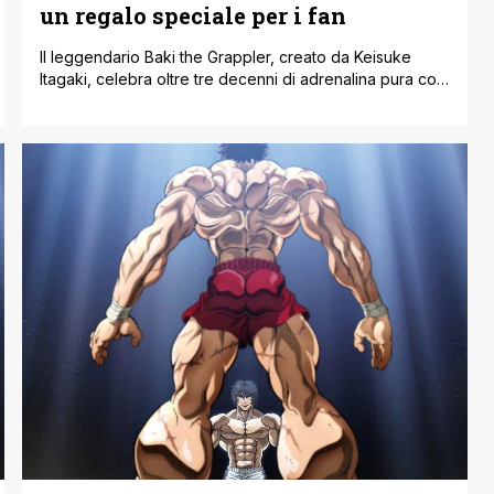
un regalo speciale per i fan
Il leggendario Baki the Grappler, creato da Keisuke
Itagaki, celebra oltre tre decenni di adrenalina pura con
un regalo imperdibile per i suoi fan. Dal debutto del
manga nel 1991 alla sua ascesa come esclusiva anime di
Netflix, Baki si è affermato come una pietra miliare della
narrativa sulle arti marziali, unendo combattimenti
mozzafiato a [']