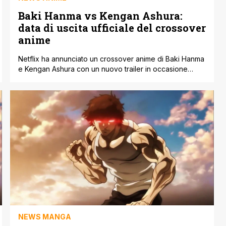
Baki Hanma vs Kengan Ashura:
data di uscita ufficiale del crossover
anime
Netflix ha annunciato un crossover anime di Baki Hanma
e Kengan Ashura con un nuovo trailer in occasione
dell'evento annuale dell'Anime Japan 2024. E questo ha
rivelato non solo alcune anticipazioni di quello che i fan
potranno vedere, ma anche la data di uscita ufficiale.
Infatti si scopre che Baki Hanma vs Kengan Ashura
debutterà [']
NEWS MANGA