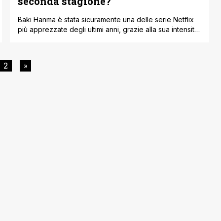
seconda stagione?
Baki Hanma è stata sicuramente una delle serie Netflix
più apprezzate degli ultimi anni, grazie alla sua intensità
fortemente presente all'interno degli scontri visionati
all'interno di essa. Al centro di questa seconda stagione
vediamo il figlio di Yujiro Hanma e i suoi compagni di
2
»
squadra combattere una minaccia preistorica. Pickle the
Caveman sarà il villain [']