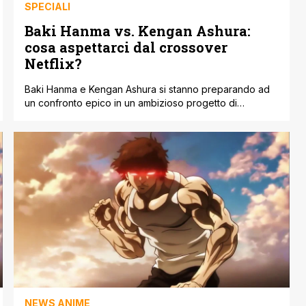
SPECIALI
Baki Hanma vs. Kengan Ashura:
cosa aspettarci dal crossover
Netflix?
Baki Hanma e Kengan Ashura si stanno preparando ad
un confronto epico in un ambizioso progetto di
crossover animato per Netflix, che ha ampliato la
propria disponibilità di licenze e produzioni di anime
negli ultimi anni, e due di questi sforzi hanno portato alla
realizzazione di due serie anime di grande impatto sotto
lo stesso [']
NEWS ANIME