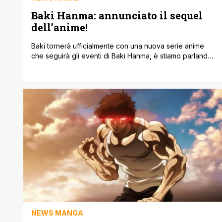
Baki Hanma: annunciato il sequel
dell’anime!
Baki tornerà ufficialmente con una nuova serie anime
che seguirà gli eventi di Baki Hanma, è stiamo parlando
di Baki-Dou. La serie anime di Baki Hanma si è conclusa
con il grande scontro tra il protagonista e suo padre.
Questo sembrava il momento più idoneo per porre fine
al franchise spokon, dato che apparentemente poneva
[']
NEWS MANGA