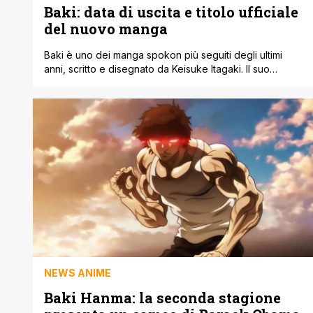
Baki: data di uscita e titolo ufficiale
del nuovo manga
Baki è uno dei manga spokon più seguiti degli ultimi
anni, scritto e disegnato da Keisuke Itagaki. Il suo
debutto risale al 1991 sulla rivista Weekly Shōnen
Champion. Recentemente abbiamo riportato alcune
novità legate alla una nuova parte di Baki e con il
presente articolo ripoteremo alcune nuove informazioni
a esso legate. L'aggiornamento arriva direttamente dalla
pagina [']
NEWS ANIME
Baki Hanma: la seconda stagione