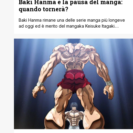
Baki Hanma e la pausa del manga:
quando tornerà?
Baki Hanma rimane una delle serie manga più longeve
ad oggi ed è merito del mangaka Keisuke Itagaki.
Mentre i fan attendono ancora che Netflix annunci
quando tornerà l'adattamento anime sulla piattaforma di
streaming, ci sono brutte notizie riguardo l'arco
narrativo del manga in corso noto come Baki Rahen. In
una rivelazione a sorpresa, l'attuale [']