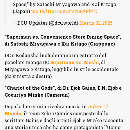
Space,” by Satoshi Miyagawa and Kai Kitago
(Japan)
pic.twitter.com/tVzuuzPkrE
— DCU Updates (@dcuworld)
March 31, 2025
“Superman vs. Convenience-Store Dining Space”,
di Satoshi Miyagawa e Kai Kitago (Giappone)
DC e Kodansha includeranno un estratto del
popolare manga DC
Superman vs. Meshi
, di
Miyagawa e Kitago, leggibile in stile occidentale
(da sinistra a destra).
“Chariot of the Gods”, di Dr. Ejob Gaius, E.N. Ejob e
Coeurtys Minko (Camerun)
Dopo la loro storia rivoluzionaria in
Joker: Il
Mondo
, il team Zebra Comics composto dallo
scrittore Gaius e dagli artisti Ejob e Minko racconta
una storia unica che ha come protagonista l’Uomo