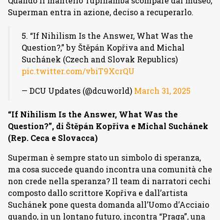
Quando il mantello Tupinambá scompare dal museo,
Superman entra in azione, deciso a recuperarlo.
5. “If Nihilism Is the Answer, What Was the
Question?,” by Štěpán Kopřiva and Michal
Suchánek (Czech and Slovak Republics)
pic.twitter.com/vbiT9XcrQU
— DCU Updates (@dcuworld)
March 31, 2025
“If Nihilism Is the Answer, What Was the
Question?”, di Štěpán Kopřiva e Michal Suchánek
(Rep. Ceca e Slovacca)
Superman è sempre stato un simbolo di speranza,
ma cosa succede quando incontra una comunità che
non crede nella speranza? Il team di narratori cechi
composto dallo scrittore Kopřiva e dall’artista
Suchánek pone questa domanda all’Uomo d’Acciaio
quando, in un lontano futuro, incontra “Praga”, una