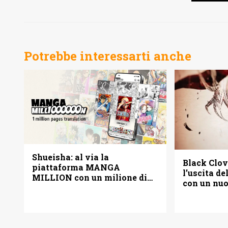
Potrebbe interessarti anche
Shueisha: al via la
Black Clov
piattaforma MANGA
l’uscita d
MILLION con un milione di
con un nu
pagine gratis (anche in
italiano)