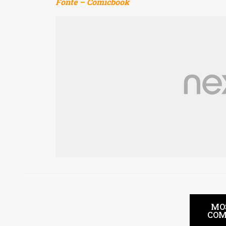
Fonte – Comicbook
MO
COM