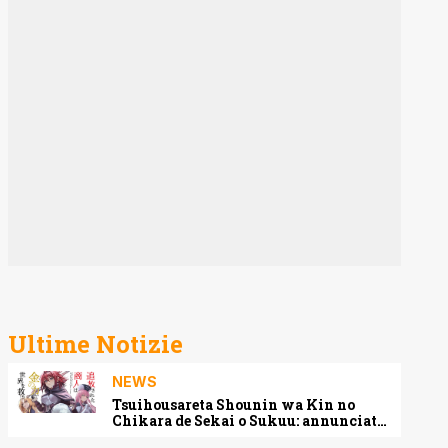
Ultime Notizie
NEWS
Tsuihousareta Shounin wa Kin no
Chikara de Sekai o Sukuu: annunciato
l’adattamento anime