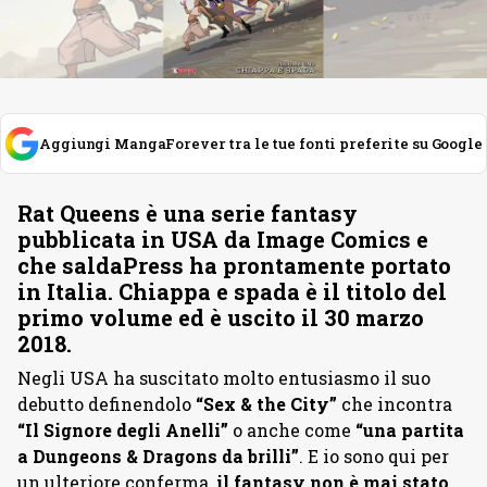
Aggiungi MangaForever tra le tue fonti preferite su Google
Rat Queens
è una serie
fantasy
pubblicata in USA da
Image Comics
e
che
saldaPress
ha prontamente portato
in Italia.
Chiappa e spada
è il titolo del
primo volume ed è uscito il
30 marzo
2018
.
Negli USA ha suscitato molto entusiasmo il suo
debutto definendolo
“Sex & the City”
che incontra
“Il Signore degli Anelli”
o anche come
“una partita
a Dungeons & Dragons da brilli”
. E io sono qui per
un ulteriore conferma,
il fantasy non è mai stato