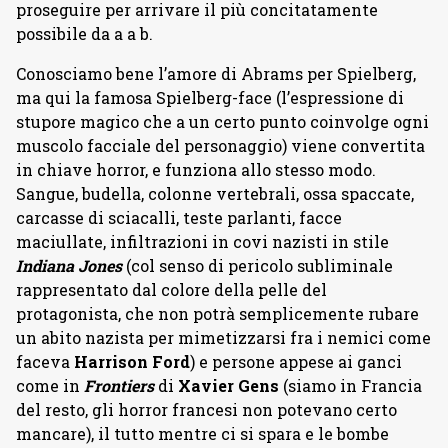
proseguire per arrivare il più concitatamente
possibile da a a b.
Conosciamo bene l’amore di Abrams per Spielberg,
ma qui la famosa Spielberg-face (l’espressione di
stupore magico che a un certo punto coinvolge ogni
muscolo facciale del personaggio) viene convertita
in chiave horror, e funziona allo stesso modo.
Sangue, budella, colonne vertebrali, ossa spaccate,
carcasse di sciacalli, teste parlanti, facce
maciullate, infiltrazioni in covi nazisti in stile
Indiana Jones
(col senso di pericolo subliminale
rappresentato dal colore della pelle del
protagonista, che non potrà semplicemente rubare
un abito nazista per mimetizzarsi fra i nemici come
faceva
Harrison Ford
) e persone appese ai ganci
come in
Frontiers
di
Xavier Gens
(siamo in Francia
del resto, gli horror francesi non potevano certo
mancare), il tutto mentre ci si spara e le bombe