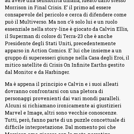
ad avere una sensibilità umana, ideato dallo stesso
Morrison in Final Crisis. E’ il primo ad essere
consapevole del pericolo e cerca di difendere come
può il Multiverso. Ma non c’è solo lui e un ruolo
essenziale nella story-line è giocato da Calvin Ellis,
il Superman di colore di Terra-23 che è anche
Presidente degli Stati Uniti, precedentemente
apparso in Action Comics. E’ lui che insieme a un
gruppo di superesseri giunge nella Casa degli Eroi, il
mitico satellite di Crisis On Infinite Earths gestito
dal Monitor e da Harbinger.
Ma è appena il principio e Calvin e i suoi alleati
dovranno confrontarsi con una pletora di
personaggi provenienti dai vari mondi paralleli.
Alcuni si richiamano ironicamente ai giustizieri
Marvel e Image, altri sono vecchie conoscenze.
Tutti, però, fanno parte di un puzzle concettuale di
difficile interpretazione. Dal momento poi che