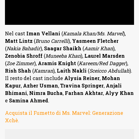
Nel cast
Iman Vellani
(
Kamala Khan/Ms. Marvel
),
Matt Lintz
(
Bruno Carrelli
),
Yasmeen Fletcher
(
Nakia Bahadir
),
Saagar Shaikh
(
Aamir Khan
),
Zenobia Shroff
(
Muneeba Khan
),
Laurel Marsden
(
Zoe Zimmer
),
Aramis Knight
(
Kareem/Red Dagger
),
Rish Shah
(
Kamran
),
Laith Nakli
(
Sceicco Abdullah
).
Il resto del cast include
Alysia Reiner
,
Mohan
Kapur
,
Azher Usman
,
Travina Springer
,
Anjali
Bhimani
,
Nimra Bucha
,
Farhan Akhtar
,
Alyy Khan
e
Samina Ahmed
.
Acquista il Fumetto di Ms. Marvel: Generazione
Xchè.