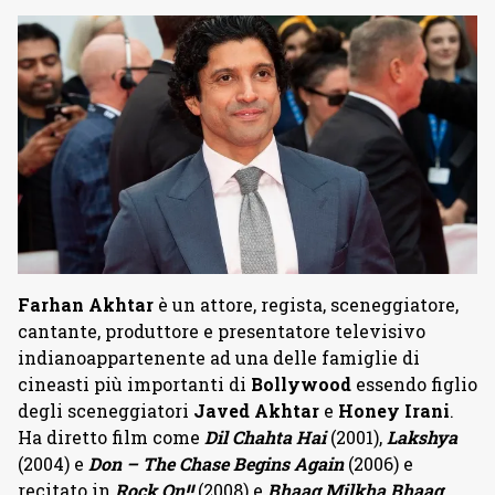
Farhan Akhtar
è un attore, regista, sceneggiatore,
cantante, produttore e presentatore televisivo
indianoappartenente ad una delle famiglie di
cineasti più importanti di
Bollywood
essendo figlio
degli sceneggiatori
Javed Akhtar
e
Honey Irani
.
Ha diretto film come
Dil Chahta Hai
(2001),
Lakshya
(2004) e
Don – The Chase Begins Again
(2006) e
recitato in
Rock On!!
(2008) e
Bhaag Milkha Bhaag