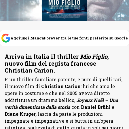
Aggiungi MangaForever tra le tue fonti preferite su Google
Arriva in Italia il thriller
Mio Figlio
,
nuovo film del regista francese
Christian Carion.
E’ un thriller familiare potente, e pure di quelli rari,
il nuovo film di
Christian Carion
: lui che ama le
opere in costume e che nel 2005 aveva diretto
addirittura un dramma bellico,
Joyeux Noël – Una
verità dimenticata dalla storia
con
Daniel Brühl
e
Diane Kruger,
lascia da parte le produzioni
impegnate e impegnative e si butta in un’opera
istintiva, realizzata di getto, girata in soli sei giorni