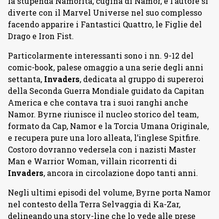
la stupenda Namorita, cugina di Namor, e l’autore si
diverte con il Marvel Universe nel suo complesso
facendo apparire i Fantastici Quattro, le Figlie del
Drago e Iron Fist.
Particolarmente interessanti sono i nn. 9-12 del
comic-book, palese omaggio a una serie degli anni
settanta,
Invaders
, dedicata al gruppo di supereroi
della Seconda Guerra Mondiale guidato da Capitan
America e che contava tra i suoi ranghi anche
Namor. Byrne riunisce il nucleo storico del team,
formato da Cap, Namor e la Torcia Umana Originale,
e recupera pure una loro alleata, l’inglese Spitfire.
Costoro dovranno vedersela con i nazisti Master
Man e Warrior Woman, villain ricorrenti di
Invaders
, ancora in circolazione dopo tanti anni.
Negli ultimi episodi del volume, Byrne porta Namor
nel contesto della Terra Selvaggia di Ka-Zar,
delineando una story-line che lo vede alle prese