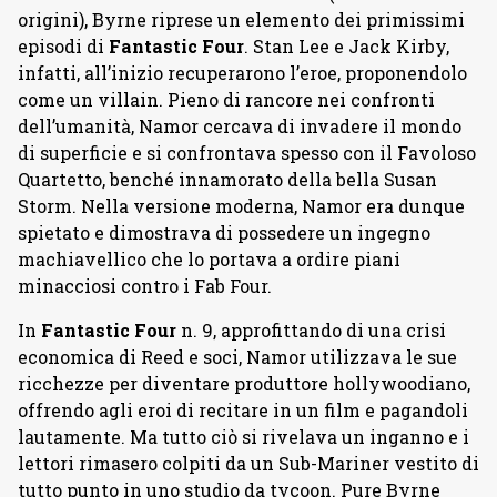
origini), Byrne riprese un elemento dei primissimi
episodi di
Fantastic Four
. Stan Lee e Jack Kirby,
infatti, all’inizio recuperarono l’eroe, proponendolo
come un villain. Pieno di rancore nei confronti
dell’umanità, Namor cercava di invadere il mondo
di superficie e si confrontava spesso con il Favoloso
Quartetto, benché innamorato della bella Susan
Storm. Nella versione moderna, Namor era dunque
spietato e dimostrava di possedere un ingegno
machiavellico che lo portava a ordire piani
minacciosi contro i Fab Four.
In
Fantastic Four
n. 9, approfittando di una crisi
economica di Reed e soci, Namor utilizzava le sue
ricchezze per diventare produttore hollywoodiano,
offrendo agli eroi di recitare in un film e pagandoli
lautamente. Ma tutto ciò si rivelava un inganno e i
lettori rimasero colpiti da un Sub-Mariner vestito di
tutto punto in uno studio da tycoon. Pure Byrne