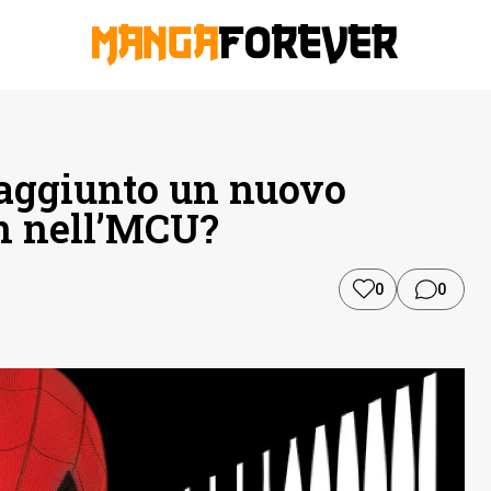
aggiunto un nuovo
n nell’MCU?
0
0