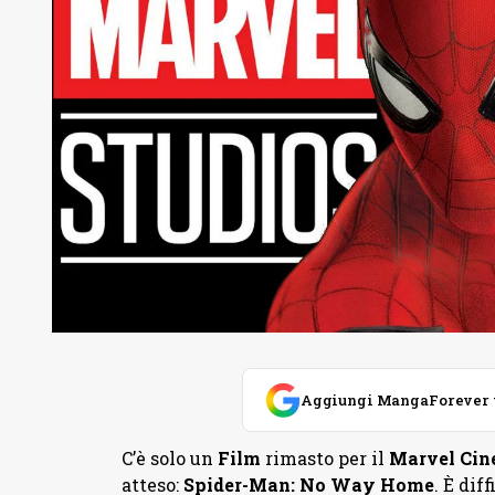
Aggiungi MangaForever tra
C’è solo un
Film
rimasto per il
Marvel Cin
atteso:
Spider-Man: No Way Home
. È dif