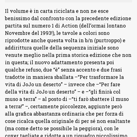
Il volume è in carta riciclata e non ne esce
benissimo dal confronto con la precedente edizione
partita sul numero 1 di Action (dell’ormai lontano
Novembre del 1993!), le tavole a colori sono
riprodotte anche questa volta in b/n (purtroppo) e
addirittura quelle della sequenza iniziale sono
venute meglio nella prima storica edizione che non
in questa; il nuovo adattamento presenta poi
qualche refuso, due “è” senza accento e due frasi
tradotte in maniera sballata –“Per trasformare la
vita di JoJo un deserto” – invece che –“Per fare
della vita di JoJo un deserto” – e –“gli finirà col
muso a terra” – al posto di –“ti farò sbattere il muso
a terra!” –, certamente piccolezze, aggiunte però
alla grafica abbastanza ordinaria che per forza di
cose ricalca quella originale di per sé non esaltante
(ma come detto se possibile la peggiora), con le
cover tagliate e ridotte a un riquadro piccolissimo,