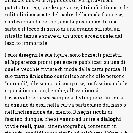
all’École des Arts Appliqués di Parigi, avrebbe
potuto tratteggiare le speranze, i trionfi, i timori e le
solitudini nascoste del padre della moda francese,
confezionando per noi, con la precisione di una
sarta e il tocco di genio di una grande stilista, un
ritratto tenue e soave di un uomo eccezionale, dal
lascito immortale.
I suoi
disegni
, le sue figure, sono bozzetti perfetti,
all’apparenza pronti per essere pubblicati su una di
quelle vecchie riviste di moda dalla carta porosa. Il
suo
tratto finissimo
conferisce anche alle persone
“normali”, alle semplici comparse, un fascino nobile
e quasi incantato, benché, all’avicinarsi,
l’osservatore riesca sempre a distinguere l’unicità
di ognuno di essi, nella curva particolare del naso o
nell’inclinazione del mento. Disegni ricchi di
fascino, dunque, che si vanno ad unire a
dialoghi
vivi e reali
, quasi cinematografici, contenuti in