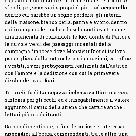
riquadri candidi tanto simili ad etichette d’abiti. Gli
sfondi, poi, sono veri e propri dipinti ad
acquerello
dentro cui sarebbe un sogno perdersi: gli interni
della maisone, bianco perla, panna e avorio, dentro
cui irrompono le ricche ed esuberanti ospiti come
una manciata di coriandoli; le luci dorate di Parigi e
le nuvole verdi dei paesaggi incantati della
campagna francese dove Monsieur Dior si isolava
per cogliere dalla natura le sue ispirazioni; ed infine
i vestiti, i veri protagonisti
, realizzati dall’autrice
con l’amore e la dedizione con cui la primavera
dischiude i suoi fiori.
Tutto ciò fa di
La ragazza indossava Dior
una vera
sinfonia per gli occhi ed è innegabilmente il valore
aggiunto, il canto della sirena che cattura anche i
lettori più recalcitranti.
Da non dimenticare, infine, le curiose e interessanti
appendici
all’opera, comprendenti, tra le altre, una