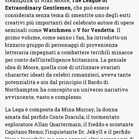
steampunk di Alan Moore,
The League of
Extraordinary
Gentlemen,
che può essere
considerata senza tema di smentite uno degli esiti
creativi più importanti del celebrato autore di opere
seminali come
Watchmen
o
V for Vendetta
. Il
primo volume, come sanno i fan, ha introdotto un
bizzarro gruppo di personaggi di provenienza
letteraria impegnati a combattere terribili minacce
per conto dell’intelligence britannica. La geniale
idea di Moore, quella cioè di utilizzare svariati
character ideati da celebri romanzieri, aveva tante
potenzialità e sin dal principio il Bardo di
Northampton ha concepito un universo narrativo
avvincente, vasto e complesso.
La Lega è composta da Mina Murray, la donna
amata dal perfido Conte Dracula; il tormentato
esploratore Allan Quartermain; il freddo e scostante
Capitano Nemo; l’inquietante Dr. Jekyll e il perfido