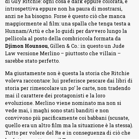
di Guy Ritchie: ogni cosa è dark eppure colorata, è
introspettiva eppure non ha paura di mostrarsi,
anzi ne ha bisogno. Forse è questo ciò che manca
maggiormente al film: una spalla che tenga testa a
Hunnam/Artù e che lo guidi per davvero lungo la
pellicola al posto della combriccola formata da
Djimon Hounsou
, Gillen & Co.: in questo un Jude
Law versione Merlino – piuttosto che villain –
sarebbe stato perfetto.
Ma giustamente non è questa la storia che Ritchie
voleva raccontare: lui preferisce pescare dai libri di
storia per rimescolare un po’ le carte, non tradendo
mai il carattere dei protagonisti e la loro
evoluzione. Merlino viene nominato ma non si
vede mai, i maghi sono stati banditi e non
convivono più pacificamente coi babbani (scusate,
quello era un altro film ma la situazione è la stessa).
Tutto per volere del Re e in conseguenza di ciò che