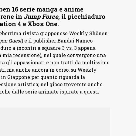
 ben 16 serie manga e anime
arene in
Jump Force
, il picchiaduro
tation 4 e Xbox One.
eleberrima rivista giapponese Weekly Shōnen
gon Quest
) e il publisher Bandai Namco
duro a incontri a squadre 3 vs. 3 appena
a mia recensione), nel quale convergono una
ra gli appassionati e non tratti da moltissime
ati, ma anche ancora in corso, su Weekly
in Giappone per quanto riguarda la
sione artistica; nel gioco troverete anche
nche dalle serie animate ispirate a questi