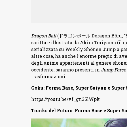
Dragon Ball
(ドラゴンボール Doragon Bōru, “Sfera
scritta e illustrata da Akira Toriyama (il q
serializzata su Weekly Shōnen Jump a parti
altre cose, ha anche l’enorme pregio di ave
degli anime appartenenti al genere shone
occidente, saranno presenti in
Jump Force
trasformazioni:
Goku: Forma Base, Super Saiyan e Super 
https://youtu.be/vf_gn35lWpk
Trunks del Futuro: Forma Base e Super S