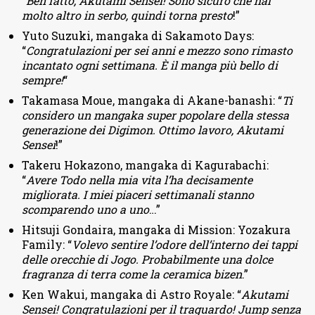
“
Ben fatto, Akutami Sensei! Sono sicuro che hai
molto altro in serbo, quindi torna presto
!”
Yuto Suzuki, mangaka di Sakamoto Days:
“
Congratulazioni per sei anni e mezzo sono rimasto
incantato ogni settimana. È il manga più bello di
sempre!
“
Takamasa Moue, mangaka di Akane-banashi: “
Ti
considero un mangaka super popolare della stessa
generazione dei Digimon. Ottimo lavoro, Akutami
Sensei
!”
Takeru Hokazono, mangaka di Kagurabachi:
“
Avere Todo nella mia vita l’ha decisamente
migliorata. I miei piaceri settimanali stanno
scomparendo uno a uno
…”
Hitsuji Gondaira, mangaka di Mission: Yozakura
Family: “
Volevo sentire l’odore dell’interno dei tappi
delle orecchie di Jogo. Probabilmente una dolce
fragranza di terra come la ceramica bizen
.”
Ken Wakui, mangaka di Astro Royale: “
Akutami
Sensei! Congratulazioni per il traguardo! Jump senza