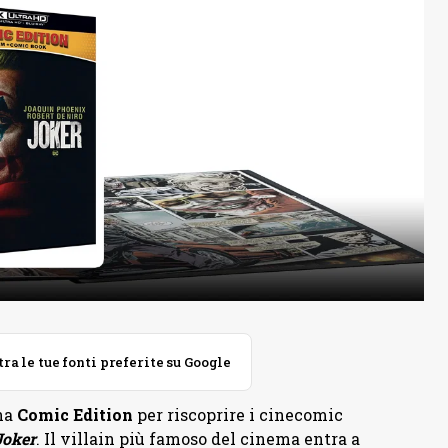
 le tue fonti preferite su Google
na
Comic Edition
per riscoprire i cinecomic
Joker
. Il villain più famoso del cinema entra a