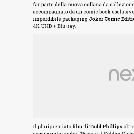
far parte della nuova collana da collezio
accompagnato da un comic book esclusivo e
imperdibile packaging
Joker Comic Editi
4K UHD + Blu-ray.
Il pluripremiato film di
Todd Phillips
oltre
accaparrato anche l’Oscar e il Golden Glob