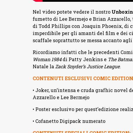
Nel video potete vedere il nostro
Unboxing
fumetto di Lee Bermejo e Brian Azzarello, 
di Todd Phillips con Joaquin Phoenix, di c
imperdibile per gli amanti del film e dei ci
scaffale soprattutto se messa accanto agli a
Ricordiamo infatti che le precedenti Comi
Woman 1984
di Patty Jenkins e
The Batma
Natale la
Zack Snyder’s Justice League
.
CONTENUTI ESCLUSIVI COMIC EDITION
• Joker, un’intensa e cruda grafhic novel 
Azzarello e Lee Bermejo
• Poster esclusivo per quest’edizione real
• Cofanetto Digipack numerato
CONTENUTI SPECIALI COMIC EDITION: