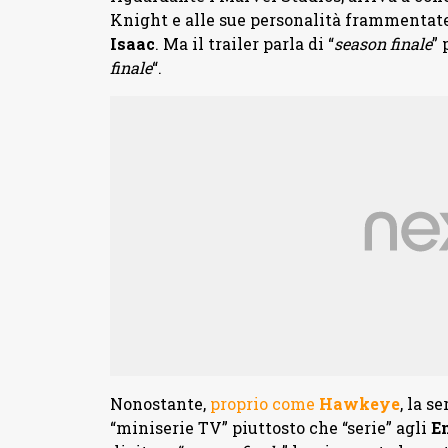
Knight e alle sue personalità frammentat
Isaac
. Ma il trailer parla di “
season finale
” 
finale
“.
Nonostante,
proprio come
Hawkeye
, la s
“miniserie TV” piuttosto che “serie” agli
E