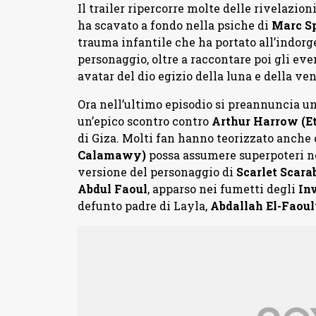
Il trailer ripercorre molte delle rivelazion
ha scavato a fondo nella psiche di
Marc Sp
trauma infantile che ha portato all’indorge
personaggio, oltre a raccontare poi gli eve
avatar del dio egizio della luna e della ve
Ora nell’ultimo episodio si preannuncia un
un’epico scontro contro
Arthur Harrow (
di Giza. Molti fan hanno teorizzato anche 
Calamawy)
possa assumere superpoteri n
versione del personaggio di
Scarlet Scara
Abdul Faoul
, apparso nei fumetti degli
In
defunto padre di Layla,
Abdallah El-Faou