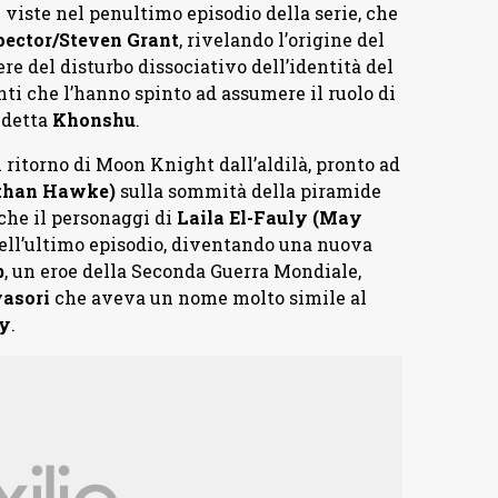
i viste nel penultimo episodio della serie, che
ector/Steven Grant
, rivelando l’origine del
re del disturbo dissociativo dell’identità del
nti che l’hanno spinto ad assumere il ruolo di
ndetta
Khonshu
.
 ritorno di Moon Knight dall’aldilà, pronto ad
Ethan Hawke)
sulla sommità della piramide
che il personaggi di
Laila El-Fauly (May
ell’ultimo episodio, diventando una nuova
b
, un eroe della Seconda Guerra Mondiale,
vasori
che aveva un nome molto simile al
ly
.