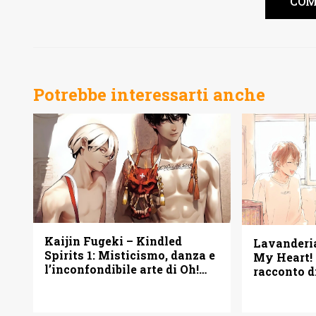
COM
Potrebbe interessarti anche
Kaijin Fugeki – Kindled
Lavanderi
Spirits 1: Misticismo, danza e
My Heart! 
l’inconfondibile arte di Oh!
racconto d
Great – Recensione
seconde po