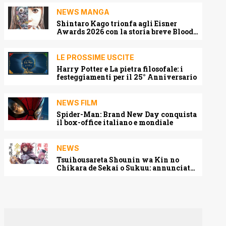
NEWS MANGA
Shintaro Kago trionfa agli Eisner
Awards 2026 con la storia breve Blood
Harvest
LE PROSSIME USCITE
Harry Potter e La pietra filosofale: i
festeggiamenti per il 25° Anniversario
NEWS FILM
Spider-Man: Brand New Day conquista
il box-office italiano e mondiale
NEWS
Tsuihousareta Shounin wa Kin no
Chikara de Sekai o Sukuu: annunciato
l’adattamento anime