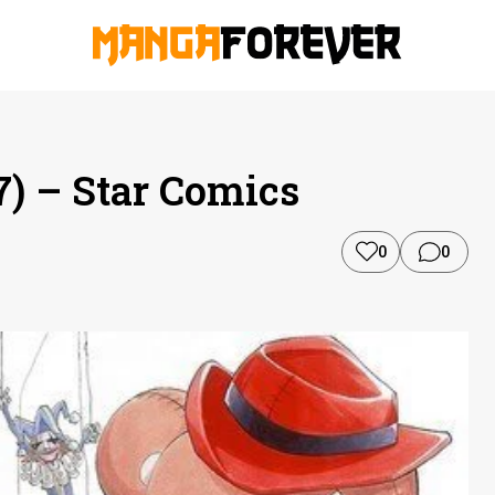
 7) – Star Comics
0
0